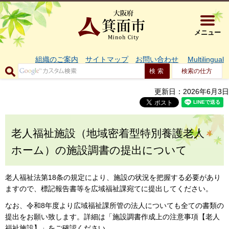
大阪府箕面市 
メニュー
組織のご案内
サイトマップ
お問い合わせ
Multilingual
検索の仕方
更新日：2026年6月3日
老人福祉施設（地域密着型特別養護老人
ホーム）の施設調書の提出について
老人福祉法第18条の規定により、施設の状況を把握する必要があり
ますので、標記報告書等を広域福祉課宛てに提出してください。
なお、令和8年度より広域福祉課所管の法人についても全ての書類の
提出をお願い致します。詳細は「施設調書作成上の注意事項【老人
福祉施設】」をご確認ください。