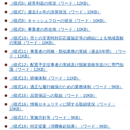
（様式6）経常利益の状況（ワード：12KB）
（様式7）過去3ヵ年の決算状況（ワード：10KB）
（様式8）キャッシュフローの状況（ワード：10KB）
（様式9）事業者の所在地（ワード：10KB）
（様式10）市との災害時対応応援協定等の締結による地域貢献
の実績（ワード：10KB）
（様式11）事業者の同種・類似業務の実績（過去5年間）（ワー
ド：11KB）
（様式12）配置予定従事者の実績及び国家資格等並びに専門知
識（ワード：12KB）
（様式13）研修体制（ワード：11KB）
（様式14）適正な履行確保のための業務体制（ワード：9KB）
（様式15）品質保証への取組（ワード：10KB）
（様式16）情報セキュリティに関する取組状況（ワード：
10KB）
（様式17）実施方針等（ワード：9KB）
（様式18）特定提案（消費喚起効果）（ワード：9KB）