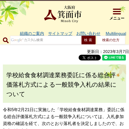
大阪府箕面市 
メニュー
組織のご案内
サイトマップ
お問い合わせ
Multilingual
検索の仕方
更新日：2023年3月7日
学校給食食材調達業務委託に係る総合評
価落札方式による一般競争入札の結果に
ついて
令和5年2月21日に実施した「学校給食食材調達業務」委託に係
る総合評価落札方式による一般競争入札については、入札参加
資格の確認を経て、次のとおり落札者を決定しましたので、お