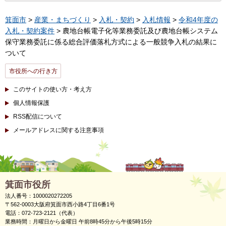
箕面市
>
産業・まちづくり
>
入札・契約
>
入札情報
>
令和4年度の
入札・契約案件
> 農地台帳電子化等業務委託及び農地台帳システム
保守業務委託に係る総合評価落札方式による一般競争入札の結果に
ついて
市役所への行き方
このサイトの使い方・考え方
個人情報保護
RSS配信について
メールアドレスに関する注意事項
箕面市役所
法人番号：1000020272205
〒562-0003大阪府箕面市西小路4丁目6番1号
電話：072-723-2121（代表）
業務時間：月曜日から金曜日 午前8時45分から午後5時15分