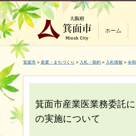
ホーム
箕面市
>
産業・まちづくり
>
入札・契約
>
入札情報
>
令和
箕面市産業医業務委託
の実施について