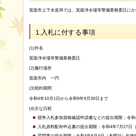
箕面市上下水道局では、箕面浄水場等警備業務委託にか
1.入札に付する事項
(1)件名
箕面浄水場等警備業務委託
(2)履行場所
箕面市内 一円
(3)契約期間
令和4年10月1日から令和9年9月30日まで
(4)主な日程
競争入札参加資格確認申請書などの提出期限：令和4
入札資料配布申込書の提出期限：令和4年7月27日
質問書の提出期限：令和4年8月4日（木曜日）午後