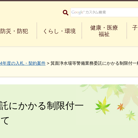
大阪府箕面市 Minoh City
健康・医療
子
防災・防犯
くらし・環境
福祉
4年度の入札・契約案件
> 箕面浄水場等警備業務委託にかかる制限付
委託にかかる制限付一
いて