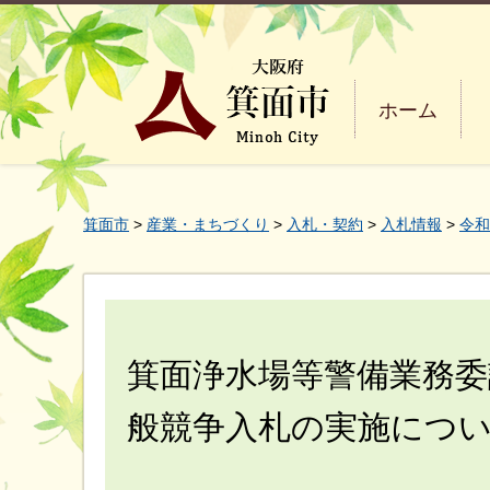
ホーム
箕面市
>
産業・まちづくり
>
入札・契約
>
入札情報
>
令和
箕面浄水場等警備業務
般競争入札の実施につ