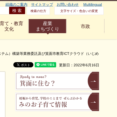
組織のご案内
サイトマップ
お問い合わせ
Multilingual
検索の仕方
文字サイズ・色合いの変更
育て・教育
産業
市政
文化
まちづくり
ステム）構築等業務委託及び箕面市教育ICTクラウド（いじめ
更新日：2022年6月16日