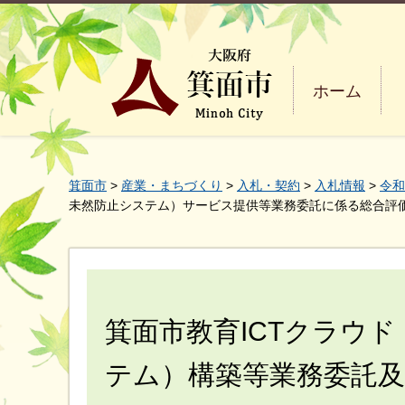
ホーム
箕面市
>
産業・まちづくり
>
入札・契約
>
入札情報
>
令和
未然防止システム）サービス提供等業務委託に係る総合評
箕面市教育ICTクラウ
テム）構築等業務委託及