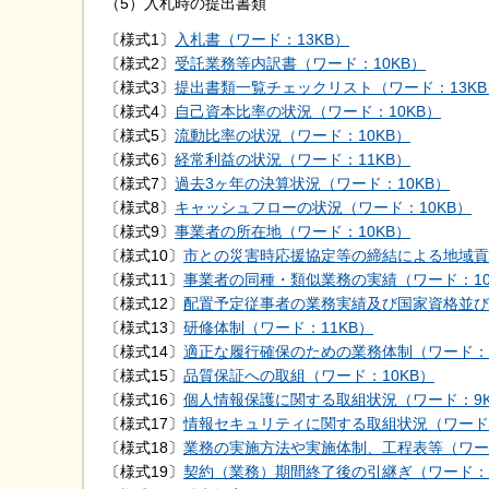
（5）入札時の提出書類
〔様式1〕
入札書（ワード：13KB）
〔様式2〕
受託業務等内訳書（ワード：10KB）
〔様式3〕
提出書類一覧チェックリスト（ワード：13KB
〔様式4〕
自己資本比率の状況（ワード：10KB）
〔様式5〕
流動比率の状況（ワード：10KB）
〔様式6〕
経常利益の状況（ワード：11KB）
〔様式7〕
過去3ヶ年の決算状況（ワード：10KB）
〔様式8〕
キャッシュフローの状況（ワード：10KB）
〔様式9〕
事業者の所在地（ワード：10KB）
〔様式10〕
市との災害時応援協定等の締結による地域貢
〔様式11〕
事業者の同種・類似業務の実績（ワード：10
〔様式12〕
配置予定従事者の業務実績及び国家資格並び
〔様式13〕
研修体制（ワード：11KB）
〔様式14〕
適正な履行確保のための業務体制（ワード：1
〔様式15〕
品質保証への取組（ワード：10KB）
〔様式16〕
個人情報保護に関する取組状況（ワード：9K
〔様式17〕
情報セキュリティに関する取組状況（ワード
〔様式18〕
業務の実施方法や実施体制、工程表等（ワー
〔様式19〕
契約（業務）期間終了後の引継ぎ（ワード：9