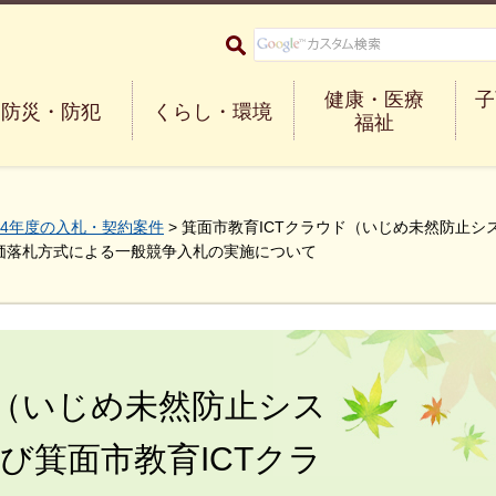
大阪府箕面市 Minoh City
健康・医療
子
防災・防犯
くらし・環境
福祉
4年度の入札・契約案件
> 箕面市教育ICTクラウド（いじめ未然防止シ
価落札方式による一般競争入札の実施について
ド（いじめ未然防止シス
び箕面市教育ICTクラ