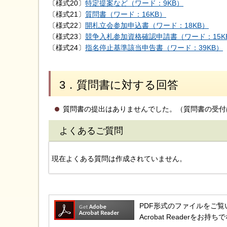
〔様式20〕
特定提案など（ワード：9KB）
〔様式21〕
質問書（ワード：16KB）
〔様式22〕
開札立会参加申込書（ワード：18KB）
〔様式23〕
競争入札参加資格確認申請書（ワード：15K
〔様式24〕
指名停止基準該当申告書（ワード：39KB）
3．質問書に対する回答
質問書の提出はありませんでした。（質問書の受付
よくあるご質問
現在よくある質問は作成されていません。
PDF形式のファイルをご覧いただ
Acrobat Reader