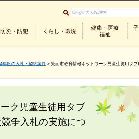
大阪府箕面市 Minoh City
健康・医療
子
防災・防犯
くらし・環境
福祉
4年度の入札・契約案件
> 箕面市教育情報ネットワーク児童生徒用タ
ワーク児童生徒用タブ
般競争入札の実施につ