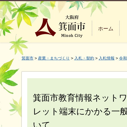
ホーム
箕面市
>
産業・まちづくり
>
入札・契約
>
入札情報
>
令和
箕面市教育情報ネット
レット端末にかかる一
いて