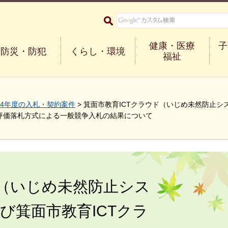
大阪府箕面市 Minoh City
健康・医療
子
防災・防犯
くらし・環境
福祉
4年度の入札・契約案件
> 箕面市教育ICTクラウド（いじめ未然防止シ
評価落札方式による一般競争入札の結果について
ド（いじめ未然防止シス
び箕面市教育ICTクラ