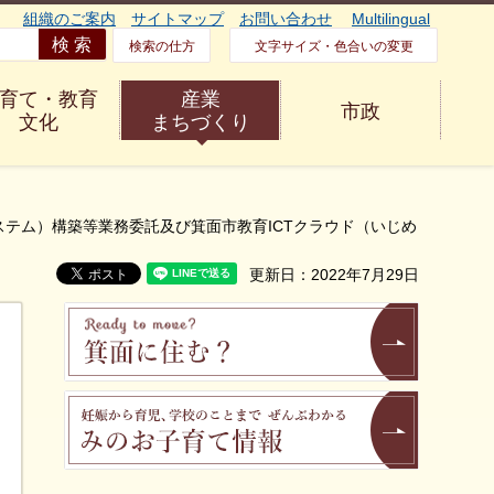
組織のご案内
サイトマップ
お問い合わせ
Multilingual
検索の仕方
文字サイズ・色合いの変更
育て・教育
産業
市政
文化
まちづくり
ステム）構築等業務委託及び箕面市教育ICTクラウド（いじめ
更新日：2022年7月29日