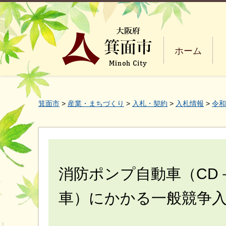
ホーム
箕面市
>
産業・まちづくり
>
入札・契約
>
入札情報
>
令和
消防ポンプ自動車（CD
車）にかかる一般競争