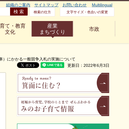
組織のご案内
サイトマップ
お問い合わせ
Multilingual
検索の仕方
文字サイズ・色合いの変更
育て・教育
産業
市政
文化
まちづくり
応車）にかかる一般競争入札の実施について
更新日：2022年6月3日