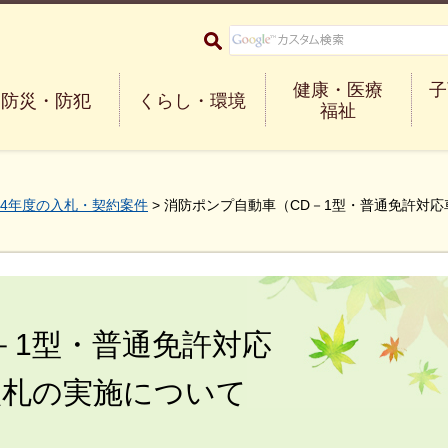
大阪府箕面市 Minoh City
健康・医療
子
防災・防犯
くらし・環境
福祉
4年度の入札・契約案件
> 消防ポンプ自動車（CD－1型・普通免許対
－1型・普通免許対応
入札の実施について