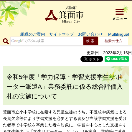
大阪府箕面市 
メニュー
組織のご案内
サイトマップ
お問い合わせ
Multilingual
検索の仕方
更新日：2023年2月16日
令和5年度「学力保障・学習支援学生サポ
ーター派遣A」業務委託に係る総合評価入
札の実施について
箕面市立小中学校に在籍する児童生徒のうち、不登校や病気による
長期欠席等により学習支援を必要とする者及び当該学習支援を受け
た者等で中学校を卒業した者を対象に、学習を中心とした支援をす
る学生等(以下「学生サポーター」という。)を家庭、学校等に派遣