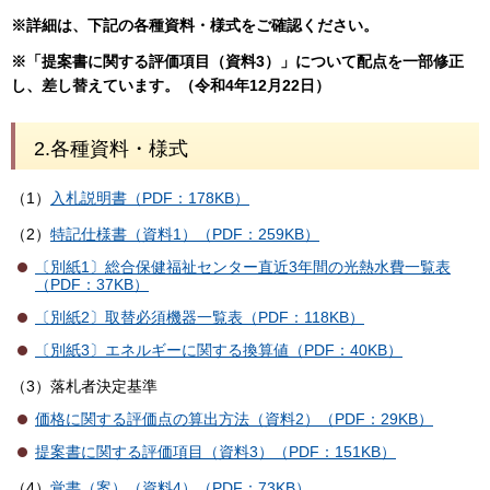
※詳細は、下記の各種資料・様式をご確認ください。
※「提案書に関する評価項目（資料3）」について配点を一部修正
し、差し替えています。（令和4年12月22日）
2.各種資料・様式
（1）
入札説明書（PDF：178KB）
（2）
特記仕様書（資料1）（PDF：259KB）
〔別紙1〕総合保健福祉センター直近3年間の光熱水費一覧表
（PDF：37KB）
〔別紙2〕取替必須機器一覧表（PDF：118KB）
〔別紙3〕エネルギーに関する換算値（PDF：40KB）
（3）落札者決定基準
価格に関する評価点の算出方法（資料2）（PDF：29KB）
提案書に関する評価項目（資料3）（PDF：151KB）
（4）
覚書（案）（資料4）（PDF：73KB）