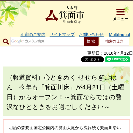
大阪府箕面市 
メニュー
組織のご案内
サイトマップ
お問い合わせ
Multilingual
検索の仕方
更新日：2018年4月12日
（報道資料）心ときめく せせらぎごは
ん 今年も「箕面川床」が4月21日（土曜
日）からオープン！～箕面ならではの贅
沢なひとときをお過ごしください～
明治の森箕面国定公園内の箕面大滝から流れ続く箕面川沿い