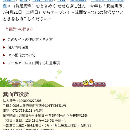
料
> （報道資料）心ときめく せせらぎごはん 今年も「箕面川床」
が4月21日（土曜日）からオープン！～箕面ならではの贅沢なひと
ときをお過ごしください～
市役所への行き方
このサイトの使い方・考え方
個人情報保護
RSS配信について
メールアドレスに関する注意事項
箕面市役所
法人番号：1000020272205
〒562-0003大阪府箕面市西小路4丁目6番1号
電話：072-723-2121（代表）
業務時間：月曜日から金曜日 午前8時45分から午後5時15分
（祝日・休日、12月29日から1月3日を除く。
一部窓口は第2・第4土曜日＜3月・4月は毎週土曜日＞も開庁）