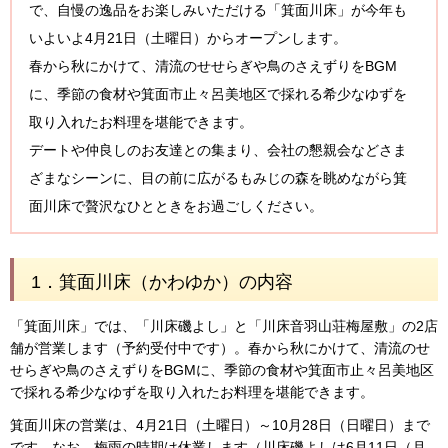
で、自慢の逸品をお楽しみいただける「箕面川床」が今年も
いよいよ4月21日（土曜日）からオープンします。
春から秋にかけて、清流のせせらぎや鳥のさえずりをBGM
に、季節の食材や箕面市止々呂美地区で採れる希少なゆずを
取り入れたお料理を堪能できます。
デートや仲良しのお友達との集まり、会社の懇親会などさま
ざまなシーンに、目の前に広がるもみじの森を眺めながら箕
面川床で贅沢なひとときをお過ごしください。
1．箕面川床（かわゆか）の内容
「箕面川床」では、「川床磯よし」と「川床音羽山荘梅屋敷」の2店
舗が営業します（予約受付中です）。春から秋にかけて、清流のせ
せらぎや鳥のさえずりをBGMに、季節の食材や箕面市止々呂美地区
で採れる希少なゆずを取り入れたお料理を堪能できます。
箕面川床の営業は、4月21日（土曜日）～10月28日（日曜日）まで
です。なお、梅雨の時期は休業します（川床磯よしは6月11日（月