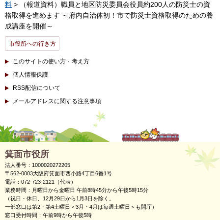
料
> （報道資料）職員と地区防災委員会役員約200人の防災士の資
格取得を進めます ～府内自治体初！市で防災士資格取得のための養
成講座を開催～
市役所への行き方
このサイトの使い方・考え方
個人情報保護
RSS配信について
メールアドレスに関する注意事項
箕面市役所
法人番号：1000020272205
〒562-0003大阪府箕面市西小路4丁目6番1号
電話：072-723-2121（代表）
業務時間：月曜日から金曜日 午前8時45分から午後5時15分
（祝日・休日、12月29日から1月3日を除く。
一部窓口は第2・第4土曜日＜3月・4月は毎週土曜日＞も開庁）
窓口受付時間：午前9時から午後5時