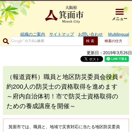
大阪府箕面市 
メニュー
組織のご案内
サイトマップ
お問い合わせ
Multilingual
検索の仕方
更新日：2019年3月26日
（報道資料）職員と地区防災委員会役員
約200人の防災士の資格取得を進めます
～府内自治体初！市で防災士資格取得の
ための養成講座を開催～
箕面市では、職員と、地域で災害対応に当たる地区防災委員