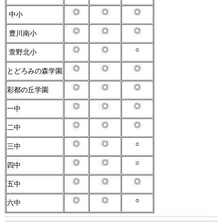
◎
◎
◎
中小
◎
◎
◎
豊川南小
◎
◎
○
萱野北小
◎
◎
◎
とどろみの森学園
◎
◎
◎
彩都の丘学園
◎
◎
◎
一中
◎
◎
◎
二中
◎
◎
○
三中
◎
◎
○
四中
◎
◎
◎
五中
◎
◎
○
六中