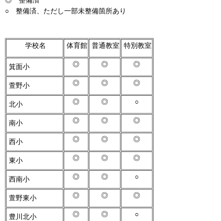
○ 整備済、ただし一部未整備箇所あり
学校名
体育館
普通教室
特別教室
◎
◎
◎
箕面小
◎
◎
◎
萱野小
◎
◎
○
北小
◎
◎
◎
南小
◎
◎
◎
西小
◎
◎
◎
東小
◎
◎
○
西南小
◎
◎
◎
萱野東小
◎
◎
○
豊川北小