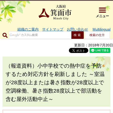
大阪府箕面市 
メニュー
組織のご案内
サイトマップ
お問い合わせ
Multilingual
検索の仕方
更新日：2018年7月20日
（報道資料）小中学校での熱中症を予防
するため対応方針を刷新しました ～室温
が28度以上または暑さ指数が28度以上で
空調稼働、暑さ指数28度以上で部活動を
含む屋外活動中止～