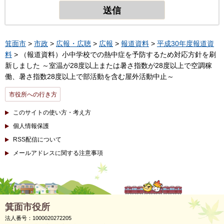
箕面市
>
市政
>
広報・広聴
>
広報
>
報道資料
>
平成30年度報道資
料
> （報道資料）小中学校での熱中症を予防するため対応方針を刷
新しました ～室温が28度以上または暑さ指数が28度以上で空調稼
働、暑さ指数28度以上で部活動を含む屋外活動中止～
市役所への行き方
このサイトの使い方・考え方
個人情報保護
RSS配信について
メールアドレスに関する注意事項
箕面市役所
法人番号：1000020272205