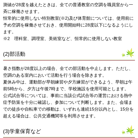
測値が28度を越えたときは、全ての普通教室の空調を職員室から一
斉に稼働させます。
恒常的に使用しない特別教室(※2)及び体育館については、使用前に
予め空調を稼働させておき、使用開始時に28度以下になるようにし
ます。
※2 理科室、調理室、美術室など、恒常的に使用しない教室
(2)部活動
暑さ指数が28度以上の場合、全ての部活動を中止します。ただし、
空調のある室内において活動を行う場合を除きます。
夏休み中は、運動部が早朝練習や夕方練習ができるよう、早朝は午
前5時から、夕方は午後7時まで、学校施設を使用可能とします。
公式試合等については、事前に当該公式試合等の運営における熱中
症予防策を十分に確認し、参加について判断します。また、会場ま
での徒歩や自転車での移動は、いずれも連続15分以内とし、15分を
超える場合は、公共交通機関等を利用させます。
(3)学童保育など