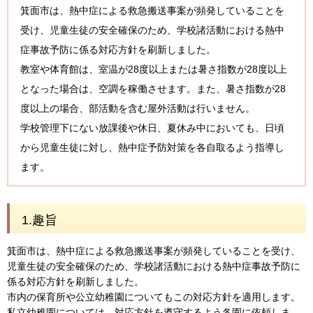
箕面市は、熱中症による救急搬送事案が頻発していることを
受け、児童生徒の安全確保のため、学校諸活動における熱中
症事故予防に係る対応方針を刷新しました。
教室や体育館は、室温が28度以上または暑さ指数が28度以上
となった場合は、空調を稼働させます。また、暑さ指数が28
度以上の場合、部活動を含む屋外活動は行いません。
学校管理下にない放課後や休日、夏休み中においても、日頃
から児童生徒に対し、熱中症予防対策を各自取るよう指導し
ます。
1.趣旨
箕面市は、熱中症による救急搬送事案が頻発していることを受け、
児童生徒の安全確保のため、学校諸活動における熱中症事故予防に
係る対応方針を刷新しました。
市内の保育所や公立幼稚園についてもこの対応方針を適用します。
私立幼稚園については、対応方針を遵守するよう各園に依頼しま