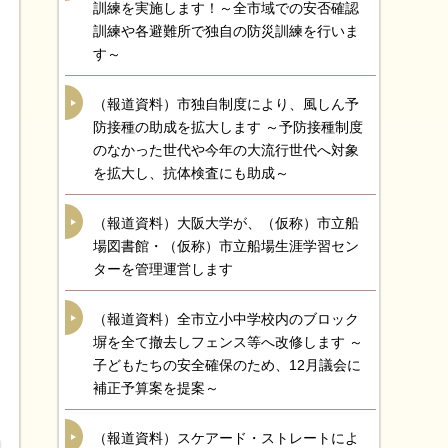
訓練を実施します！～全市域での安否確認
訓練や各避難所で独自の防災訓練を行いま
す～
（報道資料）市独自制度により、風しん予
防接種の助成を拡大します ～予防接種制度
のなかった世代や今年の大流行世代へ対象
を拡大し、抗体検査にも助成～
（報道資料）大阪大学が、（仮称）市立船
場図書館・（仮称）市立船場生涯学習セン
ターを管理運営します
（報道資料）全市立小中学校内のブロック
塀を全て撤去しフェンス等へ改修します ～
子どもたちの安全確保のため、12月議会に
補正予算案を提案～
（報道資料）スケアード・ストレートによ