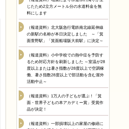
じたため2立方メートル分の水道料金を無
料にします
（報道資料）北大阪急行電鉄南北線延伸線
の新駅の名称が本日決定しました ～「箕
面萱野駅」「箕面船場阪大前駅」に決定～
（報道資料）小中学校での熱中症を予防す
るため対応方針を刷新しました ～室温が28
度以上または暑さ指数が28度以上で空調稼
働、暑さ指数28度以上で部活動を含む屋外
活動中止～
（報道資料）1万人の子どもが選ぶ！「箕
面・世界子どもの本アカデミー賞」受賞作
品が決定！
（報道資料）一部損壊以上の家屋の修繕に