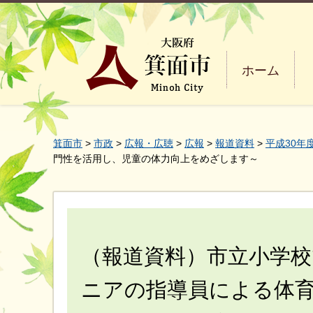
ホーム
箕面市
>
市政
>
広報・広聴
>
広報
>
報道資料
>
平成30年
門性を活用し、児童の体力向上をめざします～
（報道資料）市立小学
ニアの指導員による体