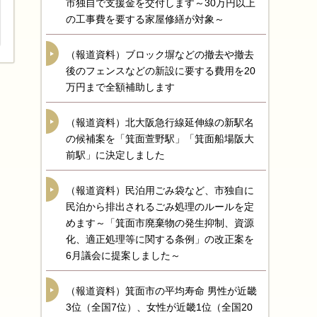
市独自で支援金を交付します～30万円以上
の工事費を要する家屋修繕が対象～
（報道資料）ブロック塀などの撤去や撤去
後のフェンスなどの新設に要する費用を20
万円まで全額補助します
（報道資料）北大阪急行線延伸線の新駅名
の候補案を「箕面萱野駅」「箕面船場阪大
前駅」に決定しました
（報道資料）民泊用ごみ袋など、市独自に
民泊から排出されるごみ処理のルールを定
めます～「箕面市廃棄物の発生抑制、資源
化、適正処理等に関する条例」の改正案を
6月議会に提案しました～
（報道資料）箕面市の平均寿命 男性が近畿
3位（全国7位）、女性が近畿1位（全国20