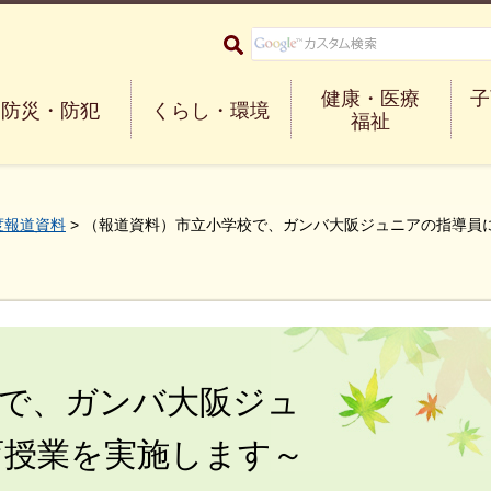
大阪府箕面市 Minoh City
健康・医療
子
防災・防犯
くらし・環境
福祉
度報道資料
> （報道資料）市立小学校で、ガンバ大阪ジュニアの指導員
校で、ガンバ大阪ジュ
育授業を実施します～