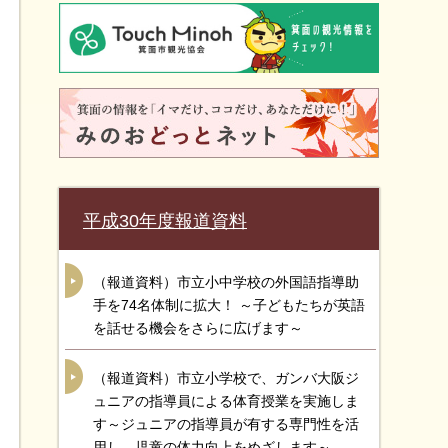
平成30年度報道資料
（報道資料）市立小中学校の外国語指導助
手を74名体制に拡大！ ～子どもたちが英語
を話せる機会をさらに広げます～
（報道資料）市立小学校で、ガンバ大阪ジ
ュニアの指導員による体育授業を実施しま
す～ジュニアの指導員が有する専門性を活
用し、児童の体力向上をめざします～