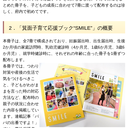
とめた冊子を、子どもの成長に合わせて7冊に渡って配布するのは珍
しく、府内で初めてです。
2．「箕面子育て応援ブック“SMILE”」の概要
本冊子は、全7冊で構成されており、妊娠届出時、出生届出時、生後
2か月頃の家庭訪問時、乳幼児健診時（4か月児、1歳6か月児、3歳6
か月児）、就学時健診時に、それぞれの年齢に合った冊子を1冊ずつ
配布します。
各冊子では、つわり
対策や産後の生活で
気をつけるべきこ
と、子どもがわがま
まを言った時の対応
方法など、配布時の
親子の状況に合わせ
た内容を掲載してい
ます。連載記事「パ
パの出番ですよ！」