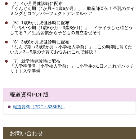
（4）4か月児健診時に配布
「ぐんぐん期（4か月～1歳6か月）」…助産師直伝！卒乳のタイ
ミングとコツ／パーフェクトデンタルケア
（5）1歳6か月児健診時に配布
「いやいや期（1歳6か月～3歳6か月）」…イライラした時どう
してる？／生活習慣から子どもの自立を促そう
（6）3歳6か月児健診時に配布
「なんで期（3歳6か月～小学校入学前）」…この時期に育てた
い力／3～5歳の子育てお悩みはこれで解決！
（7）就学時健診時に配布
「入学準備号（小学校入学前）」…小学生の1日／これでバッチ
リ！！入学準備
報道資料PDF版
報道資料（PDF：335KB）
お問い合わせ