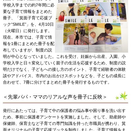
学校入学までの約7年間に必
要な子育て情報をまとめた
冊子、「箕面子育て応援ブ
ック“SMILE”」を、4月10日
（火曜日）に発行します。
現在、本市では、子育て情
報を1冊にまとめた冊子を配
布していますが、制度の説
明が中心となっていました。これを受け、妊娠から出産、入園、小
学校入学と日々変化していく親子の生活を応援するため、制度の説
明だけでなく、子どもへの接し方のポイント、子育て経験者の体験
談やアドバイス、市内のお出かけスポットなどを、子どもの成長に
合わせて、7冊に分けてまとめた冊子を発行するものです。
＜先輩パパ・ママのリアルな声を冊子に反映＞
発行にあたっては、子育て中の保護者の悩み事や困り事を洗い出す
ため、事前に保護者アンケートを実施しました。そして、助産師や
保健師、保育士など子育ての専門知識を持った市職員が携わり、箕
面オリジナルの子育て応援ブックを制作しました。子育て情報をま