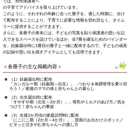
では、男性保護者へ
の子育てアドバイスを取り上げています。
このように、それぞれの年齢に合った冊子を、適した時期に、分け
て配布することにより、子育てに必要な情報を切れ目なく、タイム
リーに提供することができます。
さらに、各冊子の巻末には、子どもの写真を貼り保護者の思いを記
入できるスペースを設けているほか、全7冊を綴るためのバインダー
を、妊娠届出時に1冊目の冊子と一緒に配布するので、子どもの成長
の記録や思い出を残すアイテムとしても活用できます。
＜各冊子の主な掲載内容＞
（1）妊娠届出時に配布
「カンガルー期（妊娠期～出生）」…つわり＆体調管理を乗り切
ろう！／産後のママの体と赤ちゃんとの暮らし
（2）出生届出時に配布
「すやすや期（出生～2か月）」…母乳やミルクのあげ方／気を
つけて！赤ちゃんの事故
（3）生後2か月頃の家庭訪問時に配布
「にこにこ期（2か月～4か月）」…箕面のお出かけスポット／
ピタッと泣きやむ赤ちゃんへの接し方