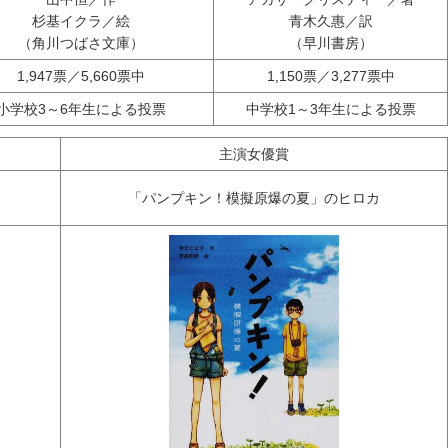
杉基イクラ／絵
青木久惠／訳
（角川つばさ文庫）
（早川書房）
1,947票／5,660票中
1,150票／3,277票中
小学校3～6年生による投票
中学校1～3年生による投票
主演女優賞
「パンプキン！模擬原爆の夏」のヒロカ