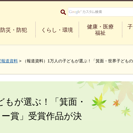
大阪府箕面市 Minoh City
健康・医療
子
防災・防犯
くらし・環境
福祉
度報道資料
> （報道資料）1万人の子どもが選ぶ！「箕面・世界子ども
どもが選ぶ！「箕面・
ミー賞」受賞作品が決