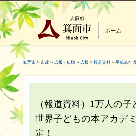
ホーム
箕面市
>
市政
>
広報・広聴
>
広報
>
報道資料
>
平成30年
（報道資料）1万人の子
世界子どもの本アカデ
定！