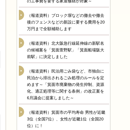
の工事費を要する家屋修繕が対象～
（報道資料）ブロック塀などの撤去や撤去
後のフェンスなどの新設に要する費用を20
万円まで全額補助します
（報道資料）北大阪急行線延伸線の新駅名
の候補案を「箕面萱野駅」「箕面船場阪大
前駅」に決定しました
（報道資料）民泊用ごみ袋など、市独自に
民泊から排出されるごみ処理のルールを定
めます～「箕面市廃棄物の発生抑制、資源
化、適正処理等に関する条例」の改正案を
6月議会に提案しました～
（報道資料）箕面市の平均寿命 男性が近畿
3位（全国7位）、女性が近畿1位（全国20
位）に！