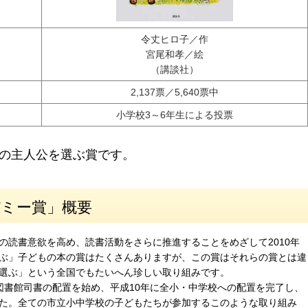
令丈ヒロ子／作
宮尾和孝／絵
（講談社）
2,137票／5,640票中
小学校3～6年生による投票
の主人公を選ぶ賞です。
デミー賞」概要
の読書意欲を高め、読書活動をさらに推進することをめざして2010年
ぶ」子どもの本の賞はたくさんありますが、この賞はそれらの賞とは違
選ぶ」という全国でもたいへん珍しい取り組みです。
図書館司書の配置を始め、平成10年に全小・中学校への配置を完了し、
た。全ての市立小中学校の子どもたちが参加するこのような取り組み