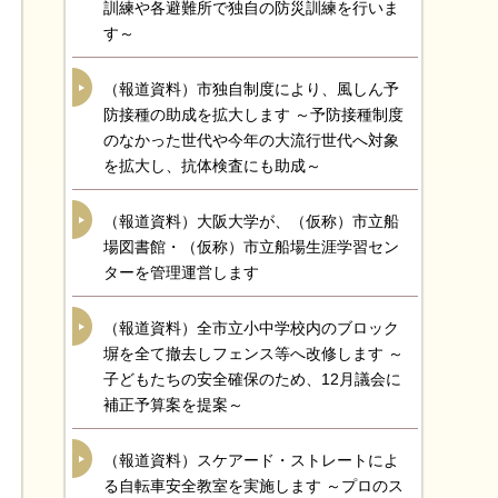
訓練や各避難所で独自の防災訓練を行いま
す～
（報道資料）市独自制度により、風しん予
防接種の助成を拡大します ～予防接種制度
のなかった世代や今年の大流行世代へ対象
を拡大し、抗体検査にも助成～
（報道資料）大阪大学が、（仮称）市立船
場図書館・（仮称）市立船場生涯学習セン
ターを管理運営します
（報道資料）全市立小中学校内のブロック
塀を全て撤去しフェンス等へ改修します ～
子どもたちの安全確保のため、12月議会に
補正予算案を提案～
（報道資料）スケアード・ストレートによ
る自転車安全教室を実施します ～プロのス