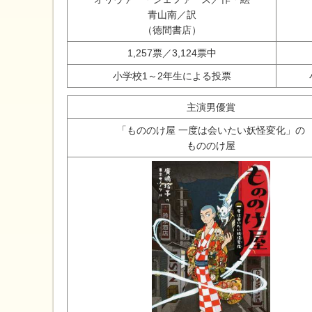
青山南／訳
（徳間書店）
1,257票／3,124票中
小学校1～2年生による投票
主演男優賞
「もののけ屋 一度は会いたい妖怪変化」の
もののけ屋