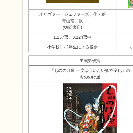
オリヴァー・ジェファーズ／作・絵
青山南／訳
(徳間書店)
1,257票／3,124票中
小学校1～2年生による投票
主演男優賞
「もののけ屋 一度は会いたい妖怪変化」の
もののけ屋