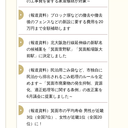
の工事費を要する家屋修繕が対象～
（報道資料）ブロック塀などの撤去や撤去
後のフェンスなどの新設に要する費用を20
万円まで全額補助します
（報道資料）北大阪急行線延伸線の新駅名
の候補案を「箕面萱野駅」「箕面船場阪大
前駅」に決定しました
（報道資料）民泊用ごみ袋など、市独自に
民泊から排出されるごみ処理のルールを定
めます～「箕面市廃棄物の発生抑制、資源
化、適正処理等に関する条例」の改正案を
6月議会に提案しました～
（報道資料）箕面市の平均寿命 男性が近畿
3位（全国7位）、女性が近畿1位（全国20
位）に！