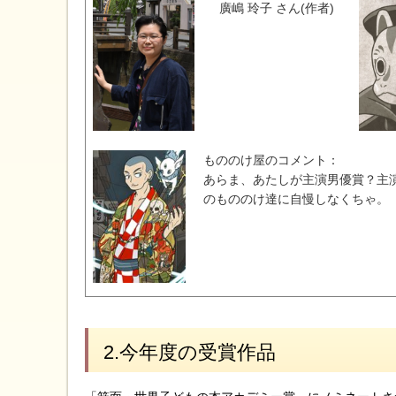
廣嶋 玲子 さん(作者)
もののけ屋のコメント：
あらま、あたしが主演男優賞？主
のもののけ達に自慢しなくちゃ。
2.今年度の受賞作品