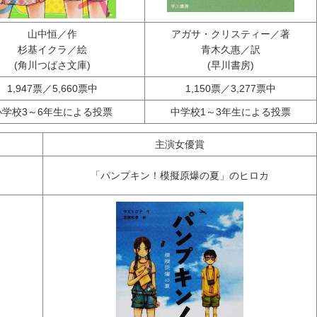
山中恒／作
アガサ・クリスティー／著
杉基イクラ／絵
青木久惠／訳
(角川つばさ文庫)
(早川書房)
1,947票／5,660票中
1,150票／3,277票中
小学校3～6年生による投票
中学校1～3年生による投票
主演女優賞
「パンプキン！模擬原爆の夏」のヒロカ