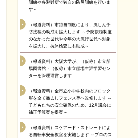
訓練や各避難所で独自の防災訓練を行いま
す～
（報道資料）市独自制度により、風しん予
防接種の助成を拡大します ～予防接種制度
のなかった世代や今年の大流行世代へ対象
を拡大し、抗体検査にも助成～
（報道資料）大阪大学が、（仮称）市立船
場図書館・（仮称）市立船場生涯学習セン
ターを管理運営します
（報道資料）全市立小中学校内のブロック
塀を全て撤去しフェンス等へ改修します ～
子どもたちの安全確保のため、12月議会に
補正予算案を提案～
（報道資料）スケアード・ストレートによ
る自転車安全教室を実施します ～プロのス