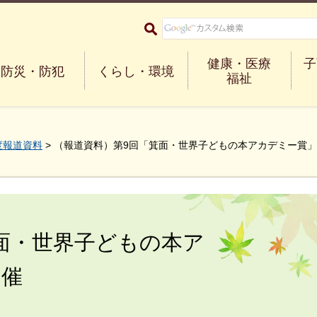
大阪府箕面市 Minoh City
健康・医療
子
防災・防犯
くらし・環境
福祉
度報道資料
> （報道資料）第9回「箕面・世界子どもの本アカデミー賞
面・世界子どもの本ア
開催