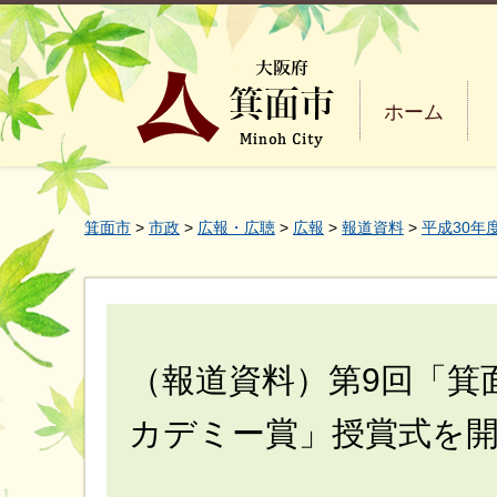
ホーム
箕面市
>
市政
>
広報・広聴
>
広報
>
報道資料
>
平成30年
（報道資料）第9回「箕
カデミー賞」授賞式を