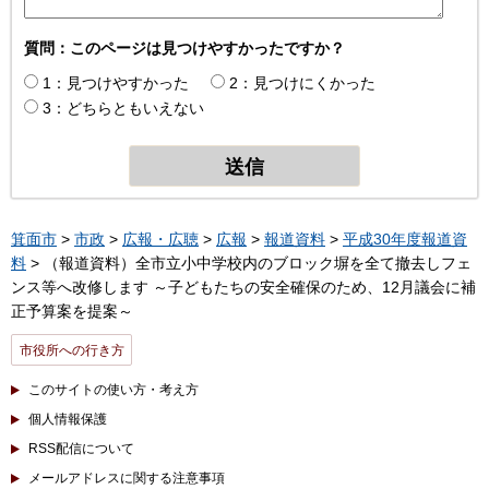
質問：このページは見つけやすかったですか？
1：見つけやすかった
2：見つけにくかった
3：どちらともいえない
箕面市
>
市政
>
広報・広聴
>
広報
>
報道資料
>
平成30年度報道資
料
> （報道資料）全市立小中学校内のブロック塀を全て撤去しフェ
ンス等へ改修します ～子どもたちの安全確保のため、12月議会に補
正予算案を提案～
市役所への行き方
このサイトの使い方・考え方
個人情報保護
RSS配信について
メールアドレスに関する注意事項