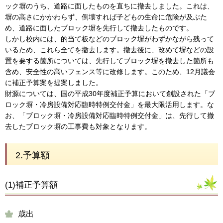
ック塀のうち、道路に面したものを直ちに撤去しました。これは、
塀の高さにかかわらず、倒壊すれば子どもの生命に危険が及ぶた
め、道路に面したブロック塀を先行して撤去したものです。
しかし校内には、的当て板などのブロック塀がわずかながら残って
いるため、これら全てを撤去します。撤去後に、改めて塀などの設
置を要する箇所については、先行してブロック塀を撤去した箇所も
含め、安全性の高いフェンス等に改修します。このため、12月議会
に補正予算案を提案しました。
財源については、国の平成30年度補正予算において創設された「ブ
ロック塀・冷房設備対応臨時特例交付金」を最大限活用します。な
お、「ブロック塀・冷房設備対応臨時特例交付金」は、先行して撤
去したブロック塀の工事費も対象となります。
2.予算額
(1)補正予算額
歳出