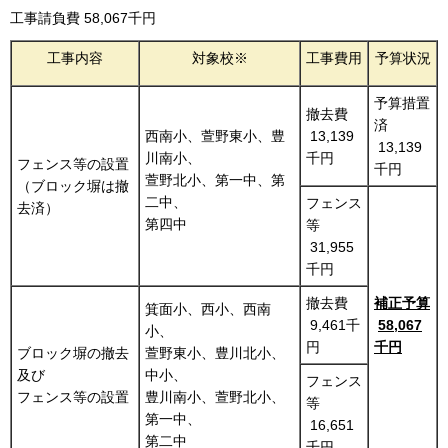
工事請負費 58,067千円
工事内容
対象校※
工事費用
予算状況
予算措置
撤去費
済
西南小、萱野東小、豊
13,139
13,139
川南小、
千円
フェンス等の設置
千円
萱野北小、第一中、第
（ブロック塀は撤
二中、
フェンス
去済）
第四中
等
31,955
千円
撤去費
補正予算
箕面小、西小、西南
9,461千
58,067
小、
円
千円
ブロック塀の撤去
萱野東小、豊川北小、
及び
中小、
フェンス
フェンス等の設置
豊川南小、萱野北小、
等
第一中、
16,651
第二中
千円