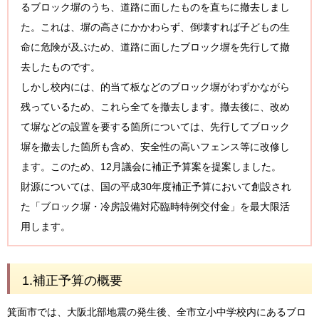
るブロック塀のうち、道路に面したものを直ちに撤去しまし
た。これは、塀の高さにかかわらず、倒壊すれば子どもの生
命に危険が及ぶため、道路に面したブロック塀を先行して撤
去したものです。
しかし校内には、的当て板などのブロック塀がわずかながら
残っているため、これら全てを撤去します。撤去後に、改め
て塀などの設置を要する箇所については、先行してブロック
塀を撤去した箇所も含め、安全性の高いフェンス等に改修し
ます。このため、12月議会に補正予算案を提案しました。
財源については、国の平成30年度補正予算において創設され
た「ブロック塀・冷房設備対応臨時特例交付金」を最大限活
用します。
1.補正予算の概要
箕面市では、大阪北部地震の発生後、全市立小中学校内にあるブロ