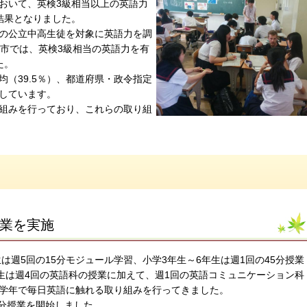
おいて、英検3級相当以上の英語力
な結果となりました。
の公立中高生徒を対象に英語力を調
面市では、英検3級相当の英語力を有
た。
均（39.5％）、都道府県・政令指定
出しています。
組みを行っており、これらの取り組
授業を実施
は週5回の15分モジュール学習、小学3年生～6年生は週1回の45分授業
生は週4回の英語科の授業に加えて、週1回の英語コミュニケーション科
学年で毎日英語に触れる取り組みを行ってきました。
5分授業を開始しました。