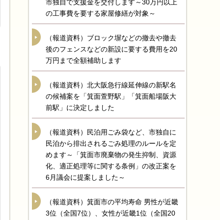
市独自で支援金を交付します～30万円以上
の工事費を要する家屋修繕が対象～
（報道資料）ブロック塀などの撤去や撤去
後のフェンスなどの新設に要する費用を20
万円まで全額補助します
（報道資料）北大阪急行線延伸線の新駅名
の候補案を「箕面萱野駅」「箕面船場阪大
前駅」に決定しました
（報道資料）民泊用ごみ袋など、市独自に
民泊から排出されるごみ処理のルールを定
めます～「箕面市廃棄物の発生抑制、資源
化、適正処理等に関する条例」の改正案を
6月議会に提案しました～
（報道資料）箕面市の平均寿命 男性が近畿
3位（全国7位）、女性が近畿1位（全国20