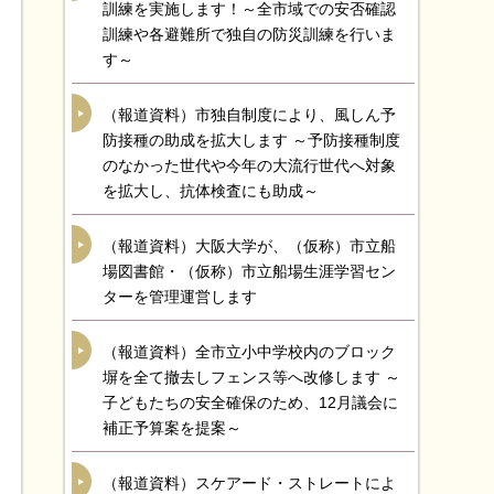
訓練を実施します！～全市域での安否確認
訓練や各避難所で独自の防災訓練を行いま
す～
（報道資料）市独自制度により、風しん予
防接種の助成を拡大します ～予防接種制度
のなかった世代や今年の大流行世代へ対象
を拡大し、抗体検査にも助成～
（報道資料）大阪大学が、（仮称）市立船
場図書館・（仮称）市立船場生涯学習セン
ターを管理運営します
（報道資料）全市立小中学校内のブロック
塀を全て撤去しフェンス等へ改修します ～
子どもたちの安全確保のため、12月議会に
補正予算案を提案～
（報道資料）スケアード・ストレートによ