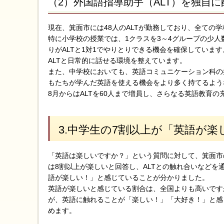
（2）外国語指導助手（ALT）を独自に
現在、箕面市には48人のALTが勤務しており、全ての学
特に小学校の授業では、1クラスを3～4グループの少人
りがALTと1対1でやりとりできる機会を確保していま
ALTと日常的に話せる環境を整えています。
また、中学校においても、英語コミュニケーション科の
もたちが学んだ英語を使える機会をより多く持てるよう
8月からはALTを60人まで増員し、さらなる英語教育の
3.中学生の7割以上が「英語が
「英語は楽しいですか？」という質問に対して、箕面市
は8割以上が楽しいと回答し、ALTとの触れ合いなどを
語が楽しい！」と感じていることが分かりました。
英語が楽しいと感じている割合は、全国よりも高いです
が、英語に触れることが「楽しい！」「大好き！」と感
めます。