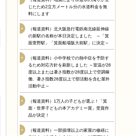
じたため2立方メートル分の水道料金を無
料にします
（報道資料）北大阪急行電鉄南北線延伸線
の新駅の名称が本日決定しました ～「箕
面萱野駅」「箕面船場阪大前駅」に決定～
（報道資料）小中学校での熱中症を予防す
るため対応方針を刷新しました ～室温が28
度以上または暑さ指数が28度以上で空調稼
働、暑さ指数28度以上で部活動を含む屋外
活動中止～
（報道資料）1万人の子どもが選ぶ！「箕
面・世界子どもの本アカデミー賞」受賞作
品が決定！
（報道資料）一部損壊以上の家屋の修繕に