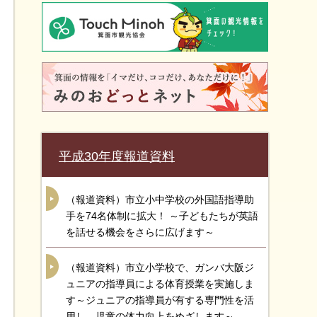
平成30年度報道資料
（報道資料）市立小中学校の外国語指導助
手を74名体制に拡大！ ～子どもたちが英語
を話せる機会をさらに広げます～
（報道資料）市立小学校で、ガンバ大阪ジ
ュニアの指導員による体育授業を実施しま
す～ジュニアの指導員が有する専門性を活
用し、児童の体力向上をめざします～