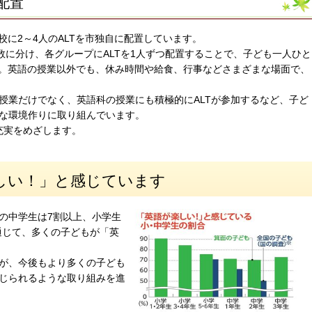
配置
校に2～4人のALTを市独自に配置しています。
数に分け、各グループにALTを1人ずつ配置することで、子ども一人ひと
す。英語の授業以外でも、休み時間や給食、行事などさまざまな場面で、
授業だけでなく、英語科の授業にも積極的にALTが参加するなど、子ど
な環境作りに取り組んでいます。
充実をめざします。
楽しい！」と感じています
の中学生は7割以上、小学生
通じて、多くの子どもが「英
が、今後もより多くの子ども
じられるような取り組みを進