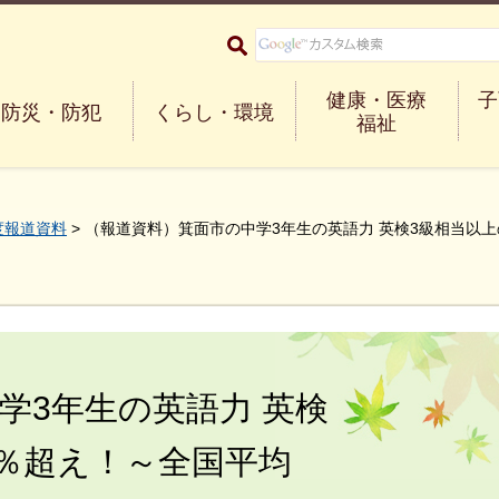
大阪府箕面市 Minoh City
健康・医療
子
防災・防犯
くらし・環境
福祉
度報道資料
> （報道資料）箕面市の中学3年生の英語力 英検3級相当以上
学3年生の英語力 英検
0％超え！～全国平均