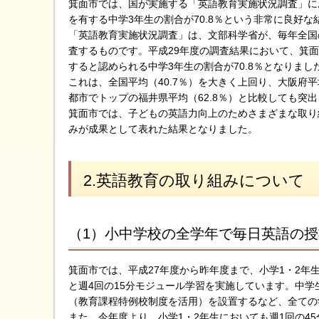
箕面市では、国が実施する「英語教育実施状況調査」に
を有する中学3年生の割合が70.8％という非常に良好
「英語教育実施状況調査」は、文部科学省が、毎年全国
査するものです。平成29年度の調査結果において、箕
すると認められる中学3年生の割合が70.8％となりまし
これは、全国平均（40.7％）を大きく上回り、大阪府平
都市でトップの福井県平均（62.8％）と比較しても突
箕面市では、子どもの英語力向上のためさまざまな取り
みが成果として表れた結果となりました。
2.英語教育の取り組みについて
（1）小中学校の全学年で毎日英語の
箕面市では、平成27年度から昨年度まで、小学1・2年生
と週4回の15分モジュール学習を実施しています。中学
（教育課程特例校制度を活用）を設置するなど、全ての
また、今年度より、小学1・2年生においても週1回の4