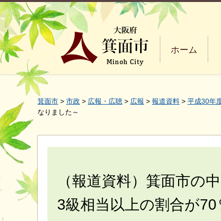
ホーム
箕面市
>
市政
>
広報・広聴
>
広報
>
報道資料
>
平成30年
なりました～
（報道資料）箕面市の中
3級相当以上の割合が7