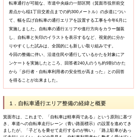
転車通行が可能な、市道中央線の一部区間（箕面市役所前交
差点から稲1丁目交差点までの約300メートル）の歩道につい
て、幅を広げ自転車の通行エリアを設置する工事を今年6月に
実施しました。自転車の通行エリアや進行方向をカラー舗装
し、自転車と矢印のイラストを表示するなど、視覚的に分か
りやすくした試みは、全国的にも新しい取り組みです。
今回の整備に伴い、沿道住民や通行しているかたを対象にア
ンケートを実施したところ、回答者240人のうち約9割のかた
から「歩行者・自転車利用者の安全性が高まった」との回答
を得ることが出来ました。
1．自転車通行エリア整備の経緯と概要
箕面市は、これまで、「自転車は軽車両である」という原則に基づ
き、車道への自転車走行レーン（青い路面標示）の設置を進めてき
ましたが、「子どもを乗せて走行するのが怖い」「路上駐車があっ
て走行しにくい」などの意見を、自転車利用者から数多く受けてい