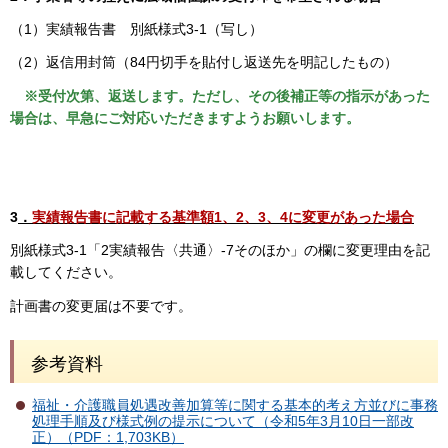
（1）実績報告書 別紙様式3-1（写し）
（2）返信用封筒（84円切手を貼付し返送先を明記したもの）
※受付次第、返送します。ただし、その後補正等の指示があった
場合は、早急にご対応いただきますようお願いします。
3
．
実績報告書に記載する基準額1、2、3、4に変更があった場合
別紙様式3-1「2実績報告〈共通〉-7そのほか」の欄に変更理由を記
載してください。
計画書の変更届は不要です。
参考資料
福祉・介護職員処遇改善加算等に関する基本的考え方並びに事務
処理手順及び様式例の提示について（令和5年3月10日一部改
正）（PDF：1,703KB）