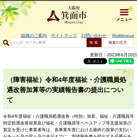
大阪府箕面市 
メニュー
組織のご案内
サイトマップ
お問い合わせ
Multilingual
検索の仕方
更新日：2023年6月20日
（障害福祉）令和4年度福祉・介護職員処
遇改善加算等の実績報告書の提出につい
て
令和4年度福祉・介護職員処遇改善（特別）加算、福祉・介護職員等
特定処遇改善加算及び福祉・介護職員等ベースアップ等支援加算の
算定を受けた事業者等は、各事業年度における最終の加算の支払い
があった月の翌々月の末日までに、実績報告書を提出する必要があ