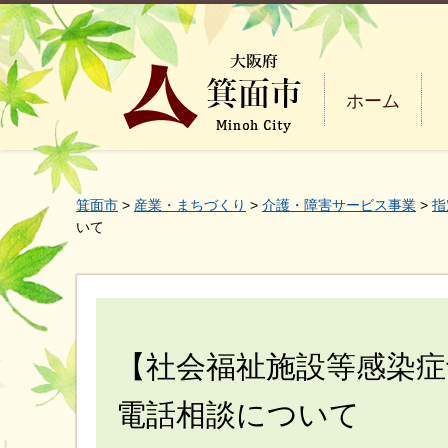
ホーム
箕面市
>
産業・まちづくり
>
介護・障害サービス事業
>
指
いて
【社会福祉施設等感染症
電話相談について