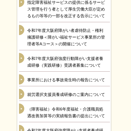
指定障害福祉サービスの提供に係るサービ
ス管理を行う者として厚生労働大臣が定め
るもの等等の一部を改正する告示について
令和7年度大阪府障がい者虐待防止・権利
擁護研修＜障がい福祉サービス事業所の管
理者等Aコース＞の開催について
令和7年度大阪府強度行動障がい支援者養
成研修（実践研修）受講者募集について
事業所における事故発生時の報告について
就労選択支援員養成研修のご案内について
（障害福祉）令和6年度福祉・介護職員処
遇改善加算等の実績報告書の提出について
令和7年度大阪府強度障がい支援者養成研