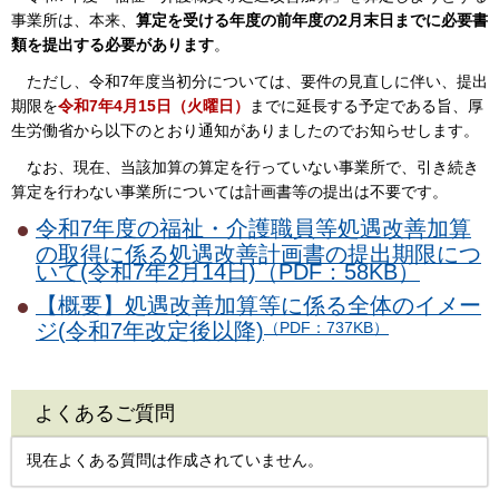
事業所は、本来、
算定を受ける年度の前年度の2月末日までに必要書
類を提出する必要があります
。
ただし、令和7年度当初分については、要件の見直しに伴い、提出
期限を
令和7年4月15日（火曜日）
までに延長する予定である旨、厚
生労働省から以下のとおり通知がありましたのでお知らせします。
なお、現在、当該加算の算定を行っていない事業所で、引き続き
算定を行わない事業所については計画書等の提出は不要です。
令和7年度の福祉・介護職員等処遇改善加算
の取得に係る処遇改善計画書の提出期限につ
いて(令和7年2月14日)（PDF：58KB）
【概要】処遇改善加算等に係る全体のイメー
ジ(令和7年改定後以降)
（PDF：737KB）
よくあるご質問
現在よくある質問は作成されていません。