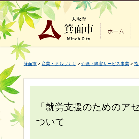
ホーム
箕面市
>
産業・まちづくり
>
介護・障害サービス事業
>
指
「就労支援のためのア
ついて