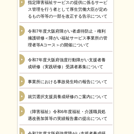
指定障害福祉サービスの提供に係るサービ
ス管理を行う者として厚生労働大臣が定め
るもの等等の一部を改正する告示について
令和7年度大阪府障がい者虐待防止・権利
擁護研修＜障がい福祉サービス事業所の管
理者等Aコース＞の開催について
令和7年度大阪府強度行動障がい支援者養
成研修（実践研修）受講者募集について
事業所における事故発生時の報告について
就労選択支援員養成研修のご案内について
（障害福祉）令和6年度福祉・介護職員処
遇改善加算等の実績報告書の提出について
令和7年度大阪府強度障がい支援者養成研