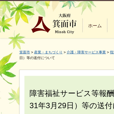
ホーム
箕面市
>
産業・まちづくり
>
介護・障害サービス事業
>
指
日）等の送付について
障害福祉サービス等報酬
31年3月29日）等の送