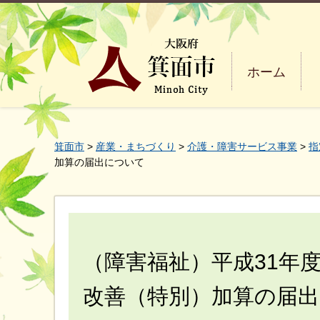
ホーム
箕面市
>
産業・まちづくり
>
介護・障害サービス事業
>
指
加算の届出について
（障害福祉）平成31年
改善（特別）加算の届