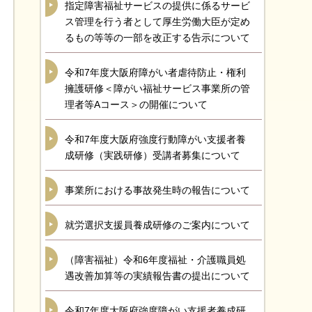
指定障害福祉サービスの提供に係るサービ
ス管理を行う者として厚生労働大臣が定め
るもの等等の一部を改正する告示について
令和7年度大阪府障がい者虐待防止・権利
擁護研修＜障がい福祉サービス事業所の管
理者等Aコース＞の開催について
令和7年度大阪府強度行動障がい支援者養
成研修（実践研修）受講者募集について
事業所における事故発生時の報告について
就労選択支援員養成研修のご案内について
（障害福祉）令和6年度福祉・介護職員処
遇改善加算等の実績報告書の提出について
令和7年度大阪府強度障がい支援者養成研