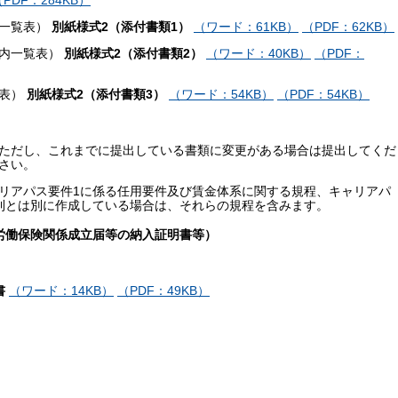
（PDF：284KB）
所一覧表）
別紙様式2（添付書類1）
（ワード：61KB）
（PDF：62KB）
県内一覧表）
別紙様式2（添付書類2）
（ワード：40KB）
（PDF：
覧表）
別紙様式2（添付書類3）
（ワード：54KB）
（PDF：54KB）
ただし、これまでに提出している書類に変更がある場合は提出してくだ
さい。
リアパス要件1に係る任用要件及び賃金体系に関する規程、キャリアパ
則とは別に作成している場合は、それらの規程を含みます。
労働保険関係成立届等の納入証明書等）
書
（ワード：14KB）
（PDF：49KB）