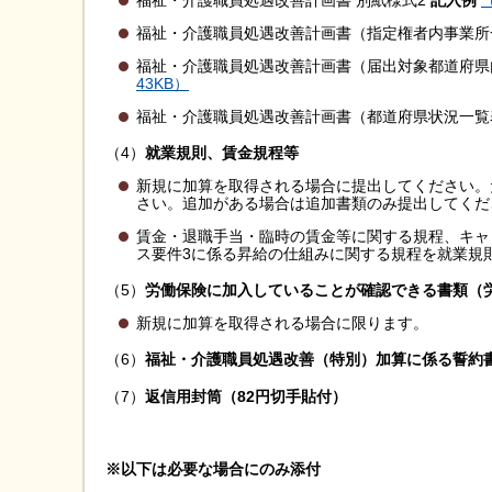
福祉・介護職員処遇改善計画書 別紙様式2
記入例
福祉・介護職員処遇改善計画書（指定権者内事業
福祉・介護職員処遇改善計画書（届出対象都道府
43KB）
福祉・介護職員処遇改善計画書（都道府県状況一
（4）
就業規則、賃金規程等
新規に加算を取得される場合に提出してください。
さい。追加がある場合は追加書類のみ提出してくだ
賃金・退職手当・臨時の賃金等に関する規程、キャ
ス要件3に係る昇給の仕組みに関する規程を就業規
（5）
労働保険に加入していることが確認できる書類（
新規に加算を取得される場合に限ります。
（6）
福祉・介護職員処遇改善（特別）加算に係る誓約
（7）
返信用封筒（82円切手貼付）
※以下は必要な場合にのみ添付