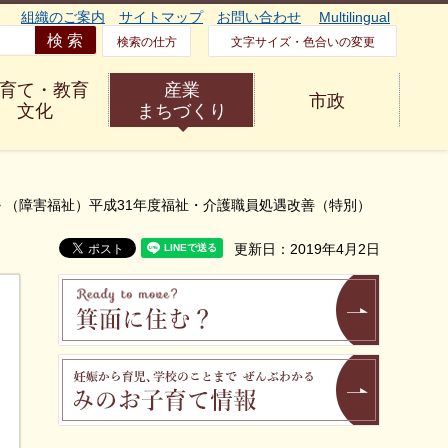
組織のご案内
サイトマップ
お問い合わせ
Multilingual
検索の仕方
文字サイズ・色合いの変更
育て・教育
産業
市政
文化
まちづくり
> （障害福祉）平成31年度福祉・介護職員処遇改善（特別）
更新日：2019年4月2日