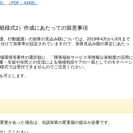
B）
（PDF：44KB）
紙様式2）作成にあたっての留意事項
、行動援護）の加算の見込み額については、2019年4月から9月まで
期間に分けて加算率が設定されていますので、加算見込み額の算定にあたっ
職場環境等要件の選択肢に、「障害福祉サービス等情報公表制度の活用に
童・生徒や住民との交流による地域包括ケアの一員としてのモチベーシ
の様式では受付できませんのでご注意ください。
も可とします。
る変更があった場合は、当該加算の変更届の提出が必要です。
出してください。