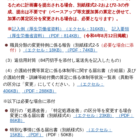
るために計画書を提出される場合、別紙様式2-2および2-3の作
成、提出は不要です（ベースアップ等支援加算の算定と併せて、
加算の算定区分を変更される場合は、必要となります）。
※
記入例（厚生労働省資料）（エクセル：316KB）
記入要領
（厚生労働省資料）（PDF：814KB）
（令和4年8月12日掲載）
職員分類の変更特例に係る報告（別紙様式2-5
（必要な場合に添
付）
）
（エクセル：18KB）
（PDF：74KB）
（3）返信用封筒（84円切手を添付し返送先を記入したもの）
（4）介護給付費等算定に係る体制等に関する届出書（介給届）及び
介護給付費・訓練等給付費の算定に係る体制等状況一覧表（異動等
の区分は「変更」にしてください。）
（エクセル：
406KB）
（PDF：288KB）
※以下は必要な場合に添付
現行の「処遇改善」「特定処遇改善」の区分等を変更する場合
変更に係る届出書（別紙様式4）
（エクセル：23KB）
（PDF：
86KB）
特別な事情に係る届出書（別紙様式5）
（エクセル：
15KB）
（PDF
）
（PDF：50KB）