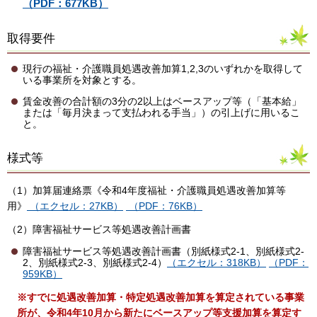
（PDF：677KB）
取得要件
現行の福祉・介護職員処遇改善加算1,2,3のいずれかを取得して
いる事業所を対象とする。
賃金改善の合計額の3分の2以上はベースアップ等（「基本給」
または「毎月決まって支払われる手当」）の引上げに用いるこ
と。
様式等
（1）加算届連絡票《令和4年度福祉・介護職員処遇改善加算等
用》
（エクセル：27KB）
（PDF：76KB）
（2）障害福祉サービス等処遇改善計画書
障害福祉サービス等処遇改善計画書（別紙様式2-1、別紙様式2-
2、別紙様式2-3、別紙様式2-4）
（エクセル：318KB）
（PDF：
959KB）
※すでに処遇改善加算・特定処遇改善加算を算定されている事業
所が、令和4年10月から新たにベースアップ等支援加算
を算定す