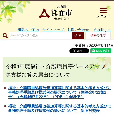
大阪府箕面市 
メニュー
組織のご案内
サイトマップ
お問い合わせ
Multilingual
検索の仕方
更新日：2022年8月12日
令和4年度福祉・介護職員等ベースアップ
等支援加算の届出について
福祉・介護職員処遇改善加算等に関する基本的考え方並びに
事務処理手順及び様式例の提示について（障障発0722第1
号）（令和4年7月22日）（PDF：1,468KB）
福祉・介護職員処遇改善加算等に関する基本的考え方並びに
事務処理手順及び様式例の提示について 新旧対照表