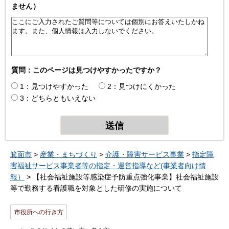
ません）
質問：このページは見つけやすかったですか？
1：見つけやすかった
2：見つけにくかった
3：どちらともいえない
箕面市
>
産業・まちづくり
>
介護・障害サービス事業
>
指定障
害福祉サービス事業者等の指定・運営指導など(事業者向け情
報）
> 【社会福祉施設等感染症予防重点強化事業】社会福祉施設
等で勤務する看護職を対象とした研修の実施について
市役所への行き方