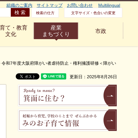
組織のご案内
サイトマップ
お問い合わせ
Multilingual
検索の仕方
文字サイズ・色合いの変更
育て・教育
産業
市政
文化
まちづくり
> 令和7年度大阪府障がい者虐待防止・権利擁護研修＜障がい
更新日：2025年8月26日