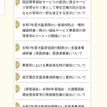
指定障害福祉サービスの提供に係るサービ
ス管理を行う者として厚生労働大臣が定め
るもの等等の一部を改正する告示について
令和7年度大阪府障がい者虐待防止・権利
擁護研修＜障がい福祉サービス事業所の管
理者等Aコース＞の開催について
令和7年度大阪府強度行動障がい支援者養
成研修（実践研修）受講者募集について
事業所における事故発生時の報告について
就労選択支援員養成研修のご案内について
（障害福祉）令和6年度福祉・介護職員処
遇改善加算等の実績報告書の提出について
令和7年度大阪府強度障がい支援者養成研