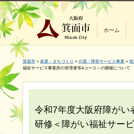
ホーム
箕面市
>
産業・まちづくり
>
介護・障害サービス事業
>
指
福祉サービス事業所の管理者等Aコース＞の開催について
令和7年度大阪府障がい
研修＜障がい福祉サービ