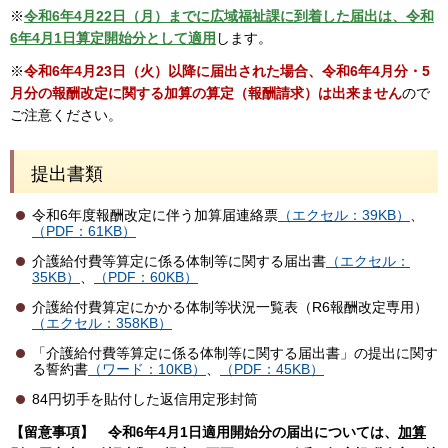
※
令和6年4月22日（月）までに広域福祉課に到着した届出は、令和
6年4月1日算定開始分として適用
します。
※
令和6年4月23日（火）以降に届出された場合、令和6年4月分・5
月分の報酬改定に関する加算の算定（報酬請求）は出来ません
ので
ご注意ください。
提出書類
令和6年度報酬改定に伴う加算届連絡票
（エクセル：39KB）
、
（PDF：61KB）
介護給付費等算定に係る体制等に関する届出書
（エクセル：
35KB）
、
（PDF：60KB）
介護給付費算定にかかる体制等状況一覧表（R6報酬改定専用）
（エクセル：358KB）
「介護給付費等算定に係る体制等に関する届出書」の提出に関す
る誓約書
（ワード：10KB）
、
（PDF：45KB）
84円切手を貼付した返信用定形封筒
【留意事項】
令和6年4月1日適用開始分の届出については、
加算