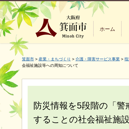
ホーム
箕面市
>
産業・まちづくり
>
介護・障害サービス事業
>
指
会福祉施設等への周知について
防災情報を5段階の「警
することの社会福祉施