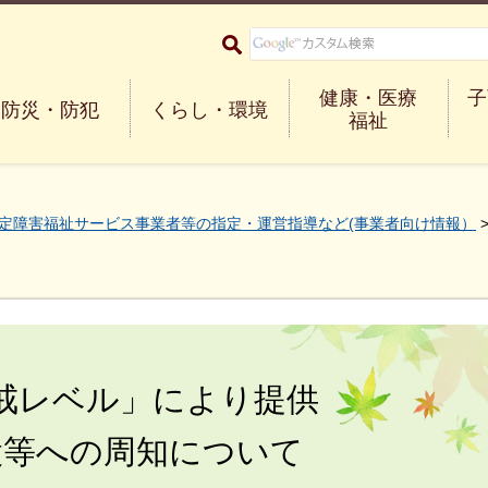
大阪府箕面市 Minoh City
健康・医療
子
防災・防犯
くらし・環境
福祉
定障害福祉サービス事業者等の指定・運営指導など(事業者向け情報）
戒レベル」により提供
設等への周知について