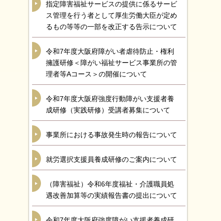
指定障害福祉サービスの提供に係るサービ
ス管理を行う者として厚生労働大臣が定め
るもの等等の一部を改正する告示について
令和7年度大阪府障がい者虐待防止・権利
擁護研修＜障がい福祉サービス事業所の管
理者等Aコース＞の開催について
令和7年度大阪府強度行動障がい支援者養
成研修（実践研修）受講者募集について
事業所における事故発生時の報告について
就労選択支援員養成研修のご案内について
（障害福祉）令和6年度福祉・介護職員処
遇改善加算等の実績報告書の提出について
令和7年度大阪府強度障がい支援者養成研