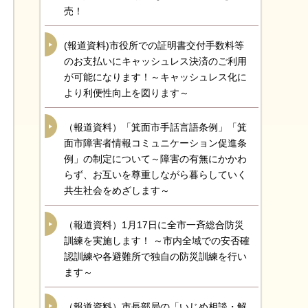
売！
(報道資料)市役所での証明書交付手数料等
のお支払いにキャッシュレス決済のご利用
が可能になります！～キャッシュレス化に
より利便性向上を図ります～
（報道資料）「箕面市手話言語条例」「箕
面市障害者情報コミュニケーション促進条
例」の制定について～障害の有無にかかわ
らず、お互いを尊重しながら暮らしていく
共生社会をめざします～
（報道資料）1月17日に全市一斉総合防災
訓練を実施します！ ～市内全域での安否確
認訓練や各避難所で独自の防災訓練を行い
ます～
（報道資料）市長部局の「いじめ相談・解