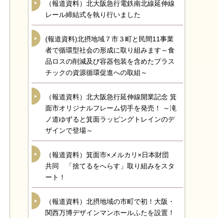
（報道資料）北大阪急行電鉄南北線延伸線
レール締結式を執り行いました
(報道資料)北摂地域７市３町と民間11事業
者で循環型社会の形成に取り組みます～食
品ロスの削減及び容器包装を含めたプラス
チックの資源循環促進への取組～
（報道資料）北大阪急行延伸線開業記念 箕
面市オリジナルフレーム切手を発売！ ～滝
ノ道ゆずると箕面ラッピングトレインのデ
ザインで登場～
（報道資料）箕面市×メルカリ×日本財団
共同 「捨てるをへらす」取り組みをスタ
ート！
（報道資料）北摂地域の市町で初！大阪・
関西万博デザインマンホールふたを設置！