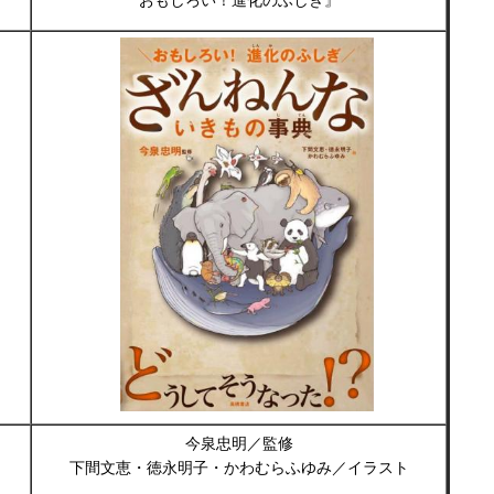
おもしろい！進化のふしぎ』
今泉忠明／監修
下間文恵・徳永明子・かわむらふゆみ／イラスト