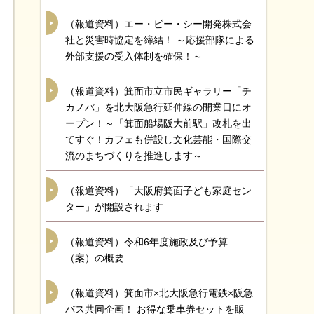
（報道資料）エー・ビー・シー開発株式会
社と災害時協定を締結！ ～応援部隊による
外部支援の受入体制を確保！～
（報道資料）箕面市立市民ギャラリー「チ
カノバ」を北大阪急行延伸線の開業日にオ
ープン！～「箕面船場阪大前駅」改札を出
てすぐ！カフェも併設し文化芸能・国際交
流のまちづくりを推進します～
（報道資料）「大阪府箕面子ども家庭セン
ター」が開設されます
（報道資料）令和6年度施政及び予算
（案）の概要
（報道資料）箕面市×北大阪急行電鉄×阪急
バス共同企画！ お得な乗車券セットを販