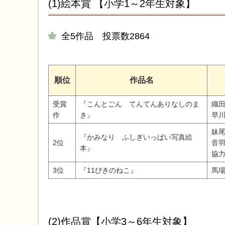
(1)絵本賞 【小学1～2年生対象】
全5作品 投票数2864
順位
作品名
受賞
『こんとごん てんてんありなしのま
織
作
き』
早
妹
『かみなり ふしぎいっぱい写真絵
2位
音
本』
協
3位
『11ぴきのねこ』
馬
(2)作品賞【小学3～6年生対象】