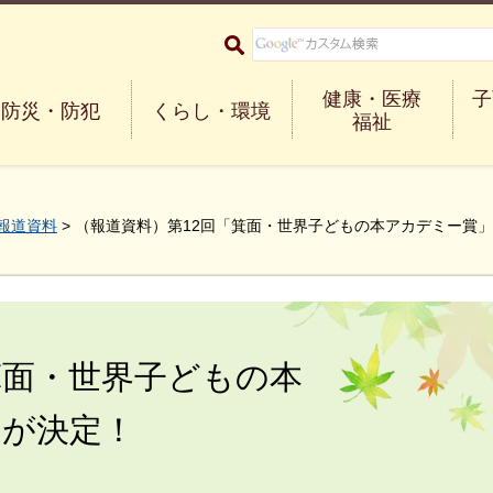
大阪府箕面市 Minoh City
健康・医療
子
防災・防犯
くらし・環境
福祉
報道資料
> （報道資料）第12回「箕面・世界子どもの本アカデミー賞
箕面・世界子どもの本
品が決定！