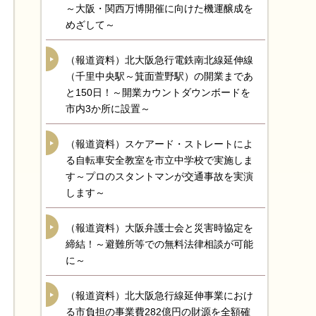
～大阪・関西万博開催に向けた機運醸成を
めざして～
（報道資料）北大阪急行電鉄南北線延伸線
（千里中央駅～箕面萱野駅）の開業まであ
と150日！～開業カウントダウンボードを
市内3か所に設置～
（報道資料）スケアード・ストレートによ
る自転車安全教室を市立中学校で実施しま
す～プロのスタントマンが交通事故を実演
します～
（報道資料）大阪弁護士会と災害時協定を
締結！～避難所等での無料法律相談が可能
に～
（報道資料）北大阪急行線延伸事業におけ
る市負担の事業費282億円の財源を全額確