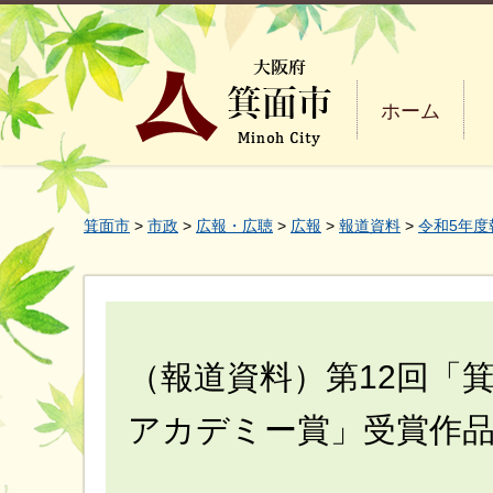
ホーム
箕面市
>
市政
>
広報・広聴
>
広報
>
報道資料
>
令和5年度
（報道資料）第12回「
アカデミー賞」受賞作