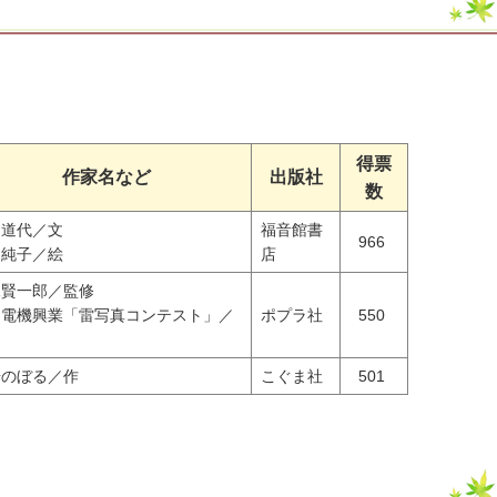
得票
作家名など
出版社
数
田道代／文
福音館書
966
川純子／絵
店
尾賢一郎／監修
羽電機興業「雷写真コンテスト」／
ポプラ社
550
力
場のぼる／作
こぐま社
501