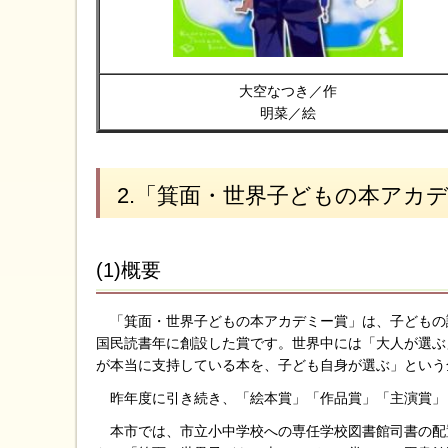
大空なつき／作
明菜／絵
2.「箕面・世界子どもの本アカ
(1)概要
「箕面・世界子どもの本アカデミー賞」は、子どもの読
国民読書年に創設した賞です。世界中には「大人が選ぶ
が本当に支持している本を、子ども自身が選ぶ」という
昨年度に引き続き、「絵本賞」「作品賞」「主演賞」
本市では、市立小中学校への専任学校図書館司書の配置