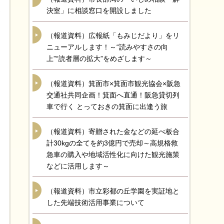
決室」に相談窓口を開設しました
（報道資料）広報紙「もみじだより」をリ
ニューアルします！～“読みやすさの向
上”“読者層の拡大”をめざします～
（報道資料）箕面市×箕面市観光協会×阪急
交通社共同企画！箕面へ直通！阪急貸切列
車で行く とっておきの箕面に出逢う旅
（報道資料）寄贈された金などの延べ板合
計30kgの全てを約3億円で売却～高規格救
急車の購入や地域活性化に向けた観光施策
などに活用します～
（報道資料）市立彩都の丘学園を実証地と
した先端技術活用事業について