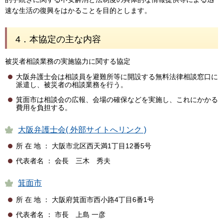
速な生活の復興をはかることを目的とします。
4．本協定の主な内容
被災者相談業務の実施協力に関する協定
大阪弁護士会は相談員を避難所等に開設する無料法律相談窓口に
派遣し、被災者の相談業務を行う。
箕面市は相談会の広報、会場の確保などを実施し、これにかかる
費用を負担する。
大阪弁護士会( 外部サイトへリンク )
所 在 地 ： 大阪市北区西天満1丁目12番5号
代表者名 ： 会長 三木 秀夫
箕面市
所 在 地 ： 大阪府箕面市西小路4丁目6番1号
代表者名 ： 市長 上島 一彦