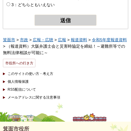
3：どちらともいえない
箕面市
>
市政
>
広報・広聴
>
広報
>
報道資料
>
令和5年度報道資料
> （報道資料）大阪弁護士会と災害時協定を締結！～避難所等での
無料法律相談が可能に～
市役所への行き方
このサイトの使い方・考え方
個人情報保護
RSS配信について
メールアドレスに関する注意事項
箕面市役所