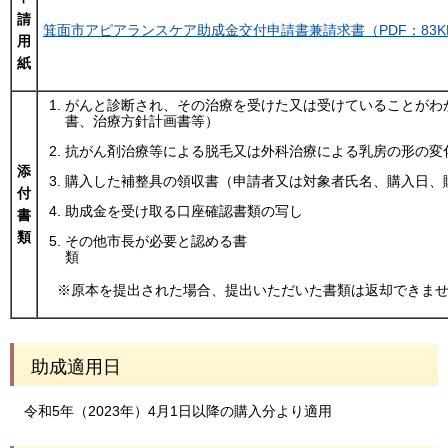
請
箕面市アピアランスケア助成金交付申請書兼請求書（PDF：83K
用
紙
がんと診断され、その治療を受けた又は受けていることがわ
書、治療方針計画書等）
抗がん剤治療等による脱毛又は外科治療による乳房の形の変
添
購入した補整具の領収書（申請者又は対象者氏名、購入日、
付
助成金を受け取る口座確認書類の写し
書
類
その他市長が必要と認める書
※原本を提出された場合、提出いただいた書類は返却できませ
助成適用日
令和5年（2023年）4月1日以降の購入分より適用