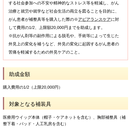
する社会参加への不安や精神的なストレス等を軽減し、がん
治療と就労や就学など社会生活の両立を図ることを目的に、
がん患者が補整具等を購入した際の※
アピアランスケア
に対
して費用の1/2、上限額20,000円までを助成します。
※抗がん剤等の副作用による脱毛や、手術等によって生じた
外見上の変化を補うなど、外見の変化に起因するがん患者の
苦痛を軽減するための外見ケアのこと。
助成金額
購入費用の1/2（上限20,000円）
対象となる補装具
医療用ウイッグ本体（帽子・ケアネットを含む）、胸部補整具（補
整下着・パッド・人工乳房を含む）