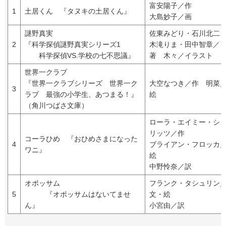
富安陽子／作
1
土居くん 『タヌキの土居くん』
大島妙子／画
謎野真実
佐東みどり・石川北二
2
『科学探偵謎野真実シリーズ1
木滝りま・田中智章／
科学探偵VS.学校の七不思議』
著 木々／イラスト
世界一クラブ
『世界一クラブシリーズ 世界一ク
大空なつき／作 明菜
3
ラブ 最強の小学生、あつまる！』
絵
（角川つばさ文庫）
ローラ・エイミー・シ
リッツ／作
コーラひめ 『おひめさまになった
4
ブライアン・フロッカ
ワニ』
絵
中野怜奈／訳
オポッサム
フランク・タシュリン
5
『オポッサムはないてませ
文・絵
ん』
小宮由／訳