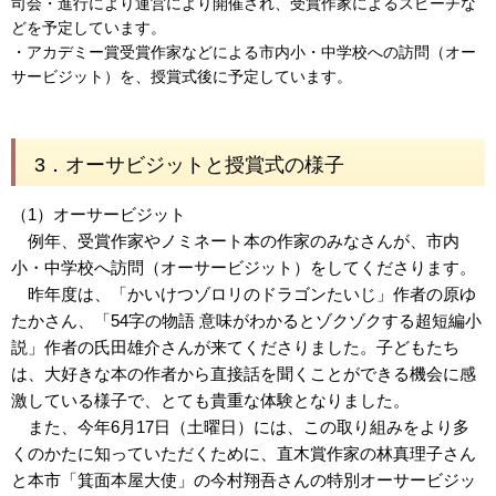
司会・進行により運営により開催され、受賞作家によるスピーチな
どを予定しています。
・アカデミー賞受賞作家などによる市内小・中学校への訪問（オー
サービジット）を、授賞式後に予定しています。
3．オーサビジットと授賞式の様子
（1）オーサービジット
例年、受賞作家やノミネート本の作家のみなさんが、市内
小・中学校へ訪問（オーサービジット）をしてくださります。
昨年度は、「かいけつゾロリのドラゴンたいじ」作者の原ゆ
たかさん、「54字の物語 意味がわかるとゾクゾクする超短編小
説」作者の氏田雄介さんが来てくださりました。子どもたち
は、大好きな本の作者から直接話を聞くことができる機会に感
激している様子で、とても貴重な体験となりました。
また、今年6月17日（土曜日）には、この取り組みをより多
くのかたに知っていただくために、直木賞作家の林真理子さん
と本市「箕面本屋大使」の今村翔吾さんの特別オーサービジッ