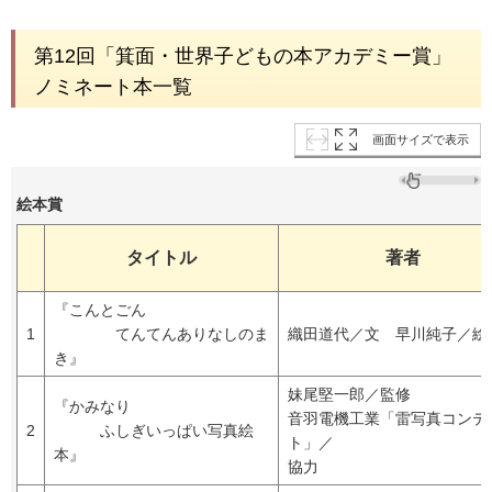
第12回「箕面・世界子どもの本アカデミー賞」
ノミネート本一覧
画面サイズで表示
絵本賞
タイトル
著者
『こんとごん
1
てんてんありなしのま
織田道代／文 早川純子／絵
き』
妹尾堅一郎／監修
『かみなり
音羽電機工業「雷写真コンテ
2
ふしぎいっぱい写真絵
ト」／
本』
協力