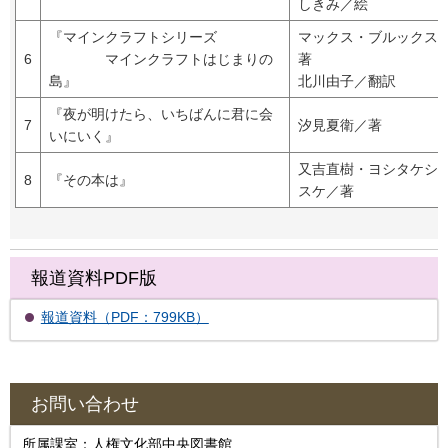
しきみ／絵
『マインクラフトシリーズ
マックス・ブルックス
6
マインクラフトはじまりの
著
島』
北川由子／翻訳
『夜が明けたら、いちばんに君に会
7
汐見夏衛／著
いにいく』
又吉直樹・ヨシタケシ
8
『その本は』
スケ／著
報道資料PDF版
報道資料（PDF：799KB）
お問い合わせ
所属課室：人権文化部中央図書館