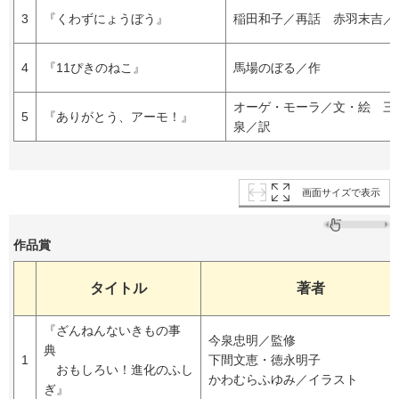
3
『くわずにょうぼう』
稲田和子／再話 赤羽末吉／
4
『11ぴきのねこ』
馬場のぼる／作
オーゲ・モーラ／文・絵 三
5
『ありがとう、アーモ！』
泉／訳
画面サイズで表示
作品賞
タイトル
著者
『ざんねんないきもの事
今泉忠明／監修
典
1
下間文恵・徳永明子
おもしろい！進化のふし
かわむらふゆみ／イラスト
ぎ』