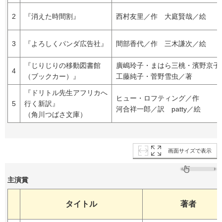
2
『消えた時間割』
西村友里／作 大庭賢哉／絵
3
『よろしくパンダ広告社』
間部香代／作 三木謙次／絵
『じりじりの移動図書館
廣嶋玲子・まはら三桃・濱野京子
4
（ブックカー）』
工藤純子・菅野雪虫／著
『ドリトル先生アフリカへ
ヒュー・ロフティング／作
5
行く新訳』
河合祥一郎／訳 patty／絵
（角川つばさ文庫）
画面サイズで表示
主演賞
タイトル
著者