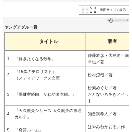
画面サイズで表示
ヤングアダルト賞
タイトル
著者
佐藤雅彦・大島遼・廣
1
『解きたくなる数学』
隼也／著
『15歳のテロリスト』
2
松村涼哉／著
（メディアワークス文庫）
松素めぐり／著
3
『保健室経由、かねやま本館。』
おとないちあき／イラ
ト
『天久鷹央シリーズ 天久鷹央の推理
4
知念実希人／著
カルテ』
はやみねかおる／作
5
『奇譚ルーム』