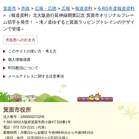
箕面市
>
市政
>
広報・広聴
>
広報
>
報道資料
>
令和5年度報道資料
> （報道資料）北大阪急行延伸線開業記念 箕面市オリジナルフレー
ム切手を発売！ ～滝ノ道ゆずると箕面ラッピングトレインのデザイ
ンで登場～
市役所への行き方
このサイトの使い方・考え方
個人情報保護
RSS配信について
メールアドレスに関する注意事項
箕面市役所
法人番号：1000020272205
〒562-0003大阪府箕面市西小路4丁目6番1号
電話：072-723-2121（代表）
業務時間：月曜日から金曜日 午前8時45分から午後5時15分
（祝日・休日、12月29日から1月3日を除く。