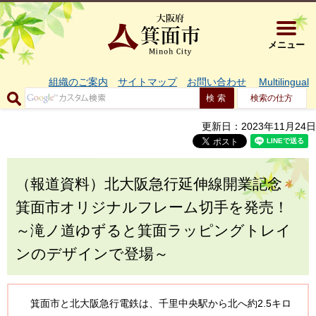
大阪府箕面市 
メニュー
組織のご案内
サイトマップ
お問い合わせ
Multilingual
検索の仕方
更新日：2023年11月24日
（報道資料）北大阪急行延伸線開業記念
箕面市オリジナルフレーム切手を発売！
～滝ノ道ゆずると箕面ラッピングトレイ
ンのデザインで登場～
箕面市と北大阪急行電鉄は、千里中央駅から北へ約2.5キロ