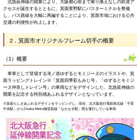
北急延伸線の開業により、大阪都心部まで乗り換えなしの鉄道ア
クセスが誕生するとともに、箕面萱野駅にバスターミナルを整備
し、バス路線を大幅に再編することにより、箕面市域における公共
交通の利便性が向上します。
2．箕面市オリジナルフレーム切手の概要
（1）概要
車掌として登場する滝ノ道ゆずるとモミジーヌのイラストや、箕
面ラッピングトレイン※「箕面四季彩もみじ号」「ゆずるとモミジ
ーヌ仲良しトレイン号」の車両などをデザインした、北急延伸線の
開業を記念する特別感あふれるデザインとなっています。
※箕面らしさあふれるデザインをラッピングし、現在、北大阪急行電鉄南北線「千里
中央駅」からOsaka Metro御堂筋線「なかもず駅」間を運行している車両