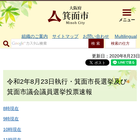
大阪府箕面市 
メニュー
組織のご案内
サイトマップ
お問い合わせ
Multilingual
検索の仕方
更新日：2020年8月23日
令和2年8月23日執行・箕面市長選挙及び
箕面市議会議員選挙投票速報
8時現在
9時現在
10時現在
11時現在