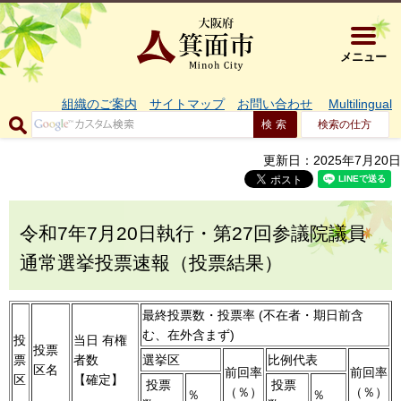
大阪府箕面市 
メニュー
組織のご案内
サイトマップ
お問い合わせ
Multilingual
検索の仕方
更新日：2025年7月20日
令和7年7月20日執行・第27回参議院議員
通常選挙投票速報（投票結果）
最終投票数・投票率 (不在者・期日前含
む、在外含まず)
投
当日 有権
投票
票
者数
選挙区
比例代表
区名
前回率
前回率
区
【確定】
投票
投票
（％）
（％）
％
％