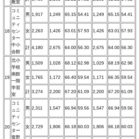
教室
コミ
男
1,917
1,249
65.15
54.41
1,249
65.15
54.41
ュニ
ティ
女
2,263
1,426
63.01
57.93
1,426
63.01
57.93
18
セン
ター
中小
計
4,180
2,675
64.00
56.30
2,675
64.00
56.30
会館
北小
男
1,509
1,028
68.12
62.98
1,029
68.19
62.98
学校
南館
19
女
1,765
1,172
66.40
59.54
1,171
66.35
59.54
一階
学習
計
3,274
2,200
67.20
61.09
2,200
67.20
61.09
室
コミ
男
2,311
1,547
66.94
59.56
1,547
66.94
59.56
ュニ
ティ
セン
女
2,729
1,806
66.18
60.03
1,806
66.18
60.03
20
ター
萱野