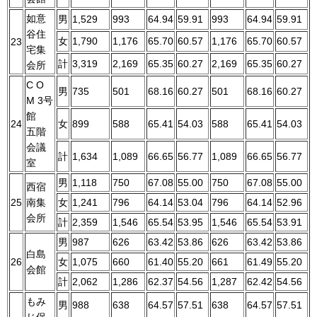
如意
男
1,529
993
64.94
59.91
993
64.94
59.91
谷住
女
1,790
1,176
65.70
60.57
1,176
65.70
60.57
23
宅集
計
3,319
2,169
65.35
60.27
2,169
65.35
60.27
会所
C O
男
735
501
68.16
60.27
501
68.16
60.27
M 3号
館
24
女
899
588
65.41
54.03
588
65.41
54.03
五階
会議
計
1,634
1,089
66.65
56.77
1,089
66.65
56.77
室
男
1,118
750
67.08
55.00
750
67.08
55.00
西宿
25
南集
女
1,241
796
64.14
53.04
796
64.14
52.96
会所
計
2,359
1,546
65.54
53.95
1,546
65.54
53.91
男
987
626
63.42
53.86
626
63.42
53.86
白島
26
女
1,075
660
61.40
55.20
661
61.49
55.20
会館
計
2,062
1,286
62.37
54.56
1,287
62.42
54.56
もみ
男
988
638
64.57
57.51
638
64.57
57.51