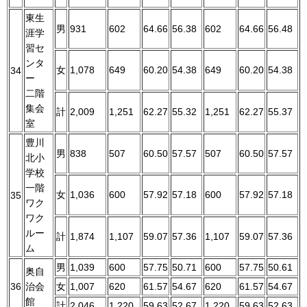
東生
男
931
602
64.66
56.38
602
64.66
56.48
涯学
習セ
ンタ
女
1,078
649
60.20
54.38
649
60.20
54.38
34
ー
二階
集会
計
2,009
1,251
62.27
55.32
1,251
62.27
55.37
室
豊川
男
838
507
60.50
57.57
507
60.50
57.57
北小
学校
一階
女
1,036
600
57.92
57.18
600
57.92
57.18
35
ワク
ワク
ルー
計
1,874
1,107
59.07
57.36
1,107
59.07
57.36
ム
男
1,039
600
57.75
50.71
600
57.75
50.61
奥自
36
治会
女
1,007
620
61.57
54.67
620
61.57
54.67
館
計
2,046
1,220
59.63
52.67
1,220
59.63
52.63