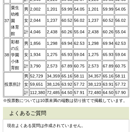
粟生
男
2,002
1,201
59.99
54.05
1,201
59.99
54.05
幼稚
女
2,044
1,237
60.52
56.02
1,237
60.52
56.02
37
園
体育
計
4,046
2,438
60.26
55.04
2,438
60.26
55.04
館
彩都
男
1,856
1,298
69.94
62.53
1,298
69.94
62.53
の丘
女
1,934
1,275
65.93
59.04
1,275
65.93
59.04
38
学園
小体
計
3,790
2,573
67.89
60.75
2,573
67.89
60.75
育館
男
52,729
34,359
65.16
58.11
34,357
65.16
58.11
投票所計
女
59,651
38,126
63.92
57.72
38,123
63.91
57.72
計
112,380
72,485
64.50
57.91
72,480
64.50
57.90
※投票数については10票未満の端数は切り捨てで掲載しています。
よくあるご質問
現在よくある質問は作成されていません。