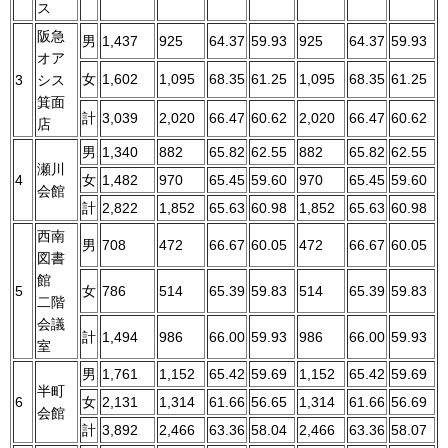
ス
阪急
男
1,437
925
64.37
59.93
925
64.37
59.93
オア
女
1,602
1,095
68.35
61.25
1,095
68.35
61.25
3
シス
箕面
計
3,039
2,020
66.47
60.62
2,020
66.47
60.62
店
男
1,340
882
65.82
62.55
882
65.82
62.55
瀬川
4
女
1,482
970
65.45
59.60
970
65.45
59.60
会館
計
2,822
1,852
65.63
60.98
1,852
65.63
60.98
西南
男
708
472
66.67
60.05
472
66.67
60.05
図書
館
5
女
786
514
65.39
59.83
514
65.39
59.83
二階
会議
計
1,494
986
66.00
59.93
986
66.00
59.93
室
男
1,761
1,152
65.42
59.69
1,152
65.42
59.69
半町
6
女
2,131
1,314
61.66
56.65
1,314
61.66
56.69
会館
計
3,892
2,466
63.36
58.04
2,466
63.36
58.07