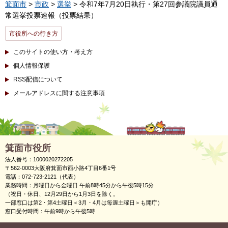
箕面市
>
市政
>
選挙
> 令和7年7月20日執行・第27回参議院議員通
常選挙投票速報（投票結果）
市役所への行き方
このサイトの使い方・考え方
個人情報保護
RSS配信について
メールアドレスに関する注意事項
箕面市役所
法人番号：1000020272205
〒562-0003大阪府箕面市西小路4丁目6番1号
電話：072-723-2121（代表）
業務時間：月曜日から金曜日 午前8時45分から午後5時15分
（祝日・休日、12月29日から1月3日を除く。
一部窓口は第2・第4土曜日＜3月・4月は毎週土曜日＞も開庁）
窓口受付時間：午前9時から午後5時