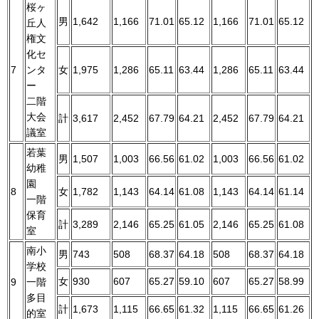
桜ヶ
男
1,642
1,166
71.01
65.12
1,166
71.01
65.12
丘人
権文
化セ
7
ンタ
女
1,975
1,286
65.11
63.44
1,286
65.11
63.44
ー
二階
大会
計
3,617
2,452
67.79
64.21
2,452
67.79
64.21
議室
若葉
男
1,507
1,003
66.56
61.02
1,003
66.56
61.02
幼稚
園
8
女
1,782
1,143
64.14
61.08
1,143
64.14
61.14
一階
保育
計
3,289
2,146
65.25
61.05
2,146
65.25
61.08
室
南小
男
743
508
68.37
64.18
508
68.37
64.18
学校
女
930
607
65.27
59.10
607
65.27
58.99
9
一階
多目
計
1,673
1,115
66.65
61.32
1,115
66.65
61.26
的室