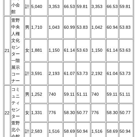
小会
計
5,040
3,353
66.53
59.81
3,353
66.53
59.81
館
萱野
中央
男
1,710
1,043
60.99
53.83
1,042
60.94
53.83
人権
文化
セン
女
1,881
1,150
61.14
53.63
1,150
61.14
53.63
21
ター
一階
展示
計
3,591
2,193
61.07
53.73
2,192
61.04
53.73
コー
ナー
コミ
男
1,252
740
59.11
51.11
740
59.11
51.11
ュニ
ティ
セン
女
1,331
776
58.30
50.77
776
58.30
50.77
22
ター
萱野
北小
計
2,583
1,516
58.69
50.94
1,516
58.69
50.94
会館