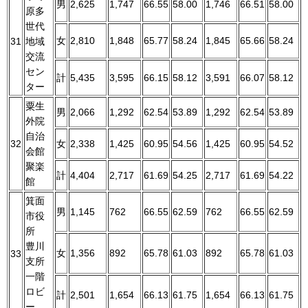
男
2,625
1,747
66.55
58.00
1,746
66.51
58.00
原多
世代
女
2,810
1,848
65.77
58.24
1,845
65.66
58.24
31
地域
交流
セン
計
5,435
3,595
66.15
58.12
3,591
66.07
58.12
ター
粟生
男
2,066
1,292
62.54
53.89
1,292
62.54
53.89
外院
自治
32
女
2,338
1,425
60.95
54.56
1,425
60.95
54.52
会館
聚楽
計
4,404
2,717
61.69
54.25
2,717
61.69
54.22
館
箕面
男
1,145
762
66.55
62.59
762
66.55
62.59
市役
所
豊川
女
1,356
892
65.78
61.03
892
65.78
61.03
33
支所
一階
ロビ
計
2,501
1,654
66.13
61.75
1,654
66.13
61.75
ー