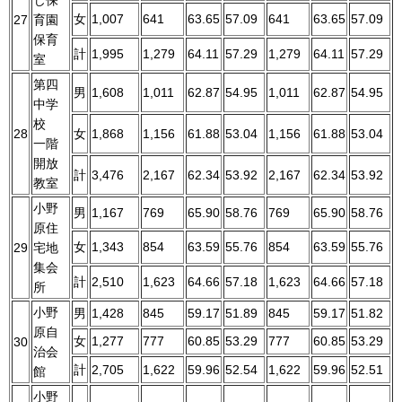
じ保
女
1,007
641
63.65
57.09
641
63.65
57.09
27
育園
保育
計
1,995
1,279
64.11
57.29
1,279
64.11
57.29
室
第四
男
1,608
1,011
62.87
54.95
1,011
62.87
54.95
中学
校
28
女
1,868
1,156
61.88
53.04
1,156
61.88
53.04
一階
開放
計
3,476
2,167
62.34
53.92
2,167
62.34
53.92
教室
小野
男
1,167
769
65.90
58.76
769
65.90
58.76
原住
女
1,343
854
63.59
55.76
854
63.59
55.76
29
宅地
集会
計
2,510
1,623
64.66
57.18
1,623
64.66
57.18
所
小野
男
1,428
845
59.17
51.89
845
59.17
51.82
原自
女
1,277
777
60.85
53.29
777
60.85
53.29
30
治会
計
2,705
1,622
59.96
52.54
1,622
59.96
52.51
館
小野