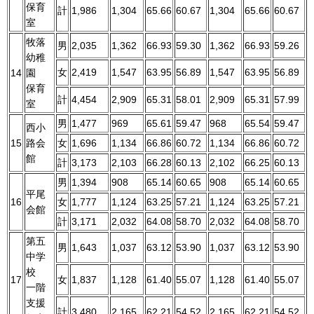
保育
計
1,986
1,304
65.66
60.67
1,304
65.66
60.67
室
牧落
男
2,035
1,362
66.93
59.30
1,362
66.93
59.26
幼稚
女
2,419
1,547
63.95
56.89
1,547
63.95
56.89
14
園
保育
計
4,454
2,909
65.31
58.01
2,909
65.31
57.99
室
男
1,477
969
65.61
59.47
968
65.54
59.47
西小
15
路会
女
1,696
1,134
66.86
60.72
1,134
66.86
60.72
館
計
3,173
2,103
66.28
60.13
2,102
66.25
60.13
男
1,394
908
65.14
60.65
908
65.14
60.65
平尾
16
女
1,777
1,124
63.25
57.21
1,124
63.25
57.21
会館
計
3,171
2,032
64.08
58.70
2,032
64.08
58.70
第五
男
1,643
1,037
63.12
53.90
1,037
63.12
53.90
中学
校
17
女
1,837
1,128
61.40
55.07
1,128
61.40
55.07
一階
支援
計
3,480
2,165
62.21
54.52
2,165
62.21
54.52