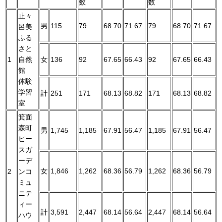
数
数
止々
男
115
79
68.70
71.67
79
68.70
71.67
呂美
ふる
さと
1
自然
女
136
92
67.65
66.43
92
67.65
66.43
館
体験
学習
計
251
171
68.13
68.82
171
68.13
68.82
室
箕面
森町
男
1,745
1,185
67.91
56.47
1,185
67.91
56.47
ピー
スガ
ーデ
女
1,846
1,262
68.36
56.79
1,262
68.36
56.79
2
ンコ
ミュ
ニテ
ィー
計
3,591
2,447
68.14
56.64
2,447
68.14
56.64
ハウ