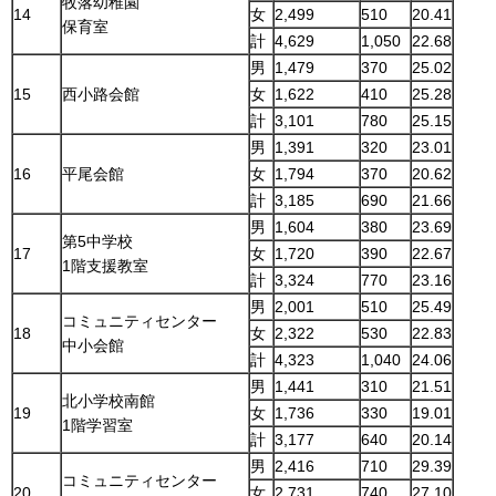
牧落幼稚園
14
女
2,499
510
20.41
保育室
計
4,629
1,050
22.68
男
1,479
370
25.02
15
西小路会館
女
1,622
410
25.28
計
3,101
780
25.15
男
1,391
320
23.01
16
平尾会館
女
1,794
370
20.62
計
3,185
690
21.66
男
1,604
380
23.69
第5中学校
17
女
1,720
390
22.67
1階支援教室
計
3,324
770
23.16
男
2,001
510
25.49
コミュニティセンター
18
女
2,322
530
22.83
中小会館
計
4,323
1,040
24.06
男
1,441
310
21.51
北小学校南館
19
女
1,736
330
19.01
1階学習室
計
3,177
640
20.14
男
2,416
710
29.39
コミュニティセンター
20
女
2,731
740
27.10