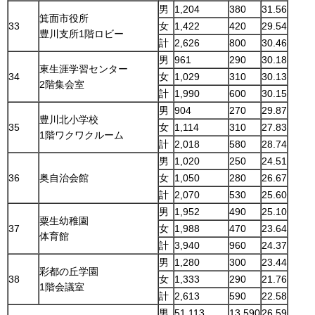
男
1,204
380
31.56
箕面市役所
33
女
1,422
420
29.54
豊川支所1階ロビー
計
2,626
800
30.46
男
961
290
30.18
東生涯学習センター
34
女
1,029
310
30.13
2階集会室
計
1,990
600
30.15
男
904
270
29.87
豊川北小学校
35
女
1,114
310
27.83
1階ワクワクルーム
計
2,018
580
28.74
男
1,020
250
24.51
36
奥自治会館
女
1,050
280
26.67
計
2,070
530
25.60
男
1,952
490
25.10
粟生幼稚園
37
女
1,988
470
23.64
体育館
計
3,940
960
24.37
男
1,280
300
23.44
彩都の丘学園
38
女
1,333
290
21.76
1階会議室
計
2,613
590
22.58
男
51,113
13,590
26.59