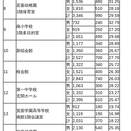
男
1,536
480
31.25
若葉幼稚園
8
女
1,810
510
28.18
1階保育室
計
3,346
990
29.59
男
732
240
32.79
南小学校
9
女
919
250
27.20
1階多目的室
計
1,651
490
29.68
男
1,177
340
28.89
10
新稲会館
女
1,350
360
26.67
計
2,527
700
27.70
男
1,322
340
25.72
11
桜会館
女
1,521
400
26.30
計
2,843
740
26.03
男
1,063
300
28.22
第一中学校
12
女
1,332
310
23.27
玄関ホール
計
2,395
610
25.47
男
912
180
19.74
箕面学園高等学校
13
女
1,119
190
16.98
南館1階会議室
計
2,031
370
18.22
男
2,130
540
25.35