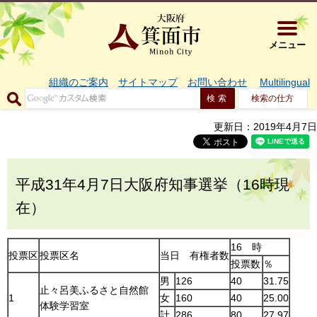
大阪府箕面市 
メニュー
組織のご案内
サイトマップ
お問い合わせ
Multilingual
検索の仕方
更新日：2019年4月7日
平成31年4月7日大阪府知事選挙（16時現
在）
16 時
投票区
投票区名
当日 有権者数
投票数
％
男
126
40
31.75
止々呂美ふるさと自然館
1
女
160
40
25.00
体験学習室
計
286
80
27.97