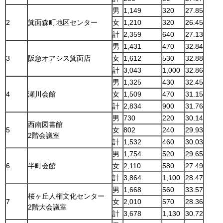
男
1,149
320
27.85
2
箕面森町地区センター
女
1,210
320
26.45
計
2,359
640
27.13
男
1,431
470
32.84
3
阪急オアシス箕面店
女
1,612
530
32.88
計
3,043
1,000
32.86
男
1,325
430
32.45
4
瀬川会館
女
1,509
470
31.15
計
2,834
900
31.76
男
730
220
30.14
西南図書館
5
女
802
240
29.93
2階会議室
計
1,532
460
30.03
男
1,754
520
29.65
6
半町会館
女
2,110
580
27.49
計
3,864
1,100
28.47
男
1,668
560
33.57
桜ヶ丘人権文化センター
7
女
2,010
570
28.36
2階大会議室
計
3,678
1,130
30.72