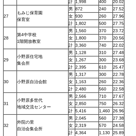
計
1,998
400
20.02
男
872
240
27.52
もみじ保育園
27
女
930
260
27.96
保育室
計
1,802
500
27.75
男
1,560
370
23.72
第4中学校
28
女
1,800
370
20.56
1階開放教室
計
3,360
740
22.02
男
1,128
310
27.48
小野原住宅地
29
女
1,267
300
23.68
集会所
計
2,395
610
25.47
男
1,317
300
22.78
30
小野原自治会館
女
1,163
260
22.36
計
2,480
560
22.58
男
2,566
710
27.67
小野原多世代
31
女
2,850
750
26.32
地域交流センター
計
5,416
1,460
26.96
男
2,045
560
27.38
外院の里
32
女
2,319
570
24.58
自治会集会所
計
4,364
1,130
25.89