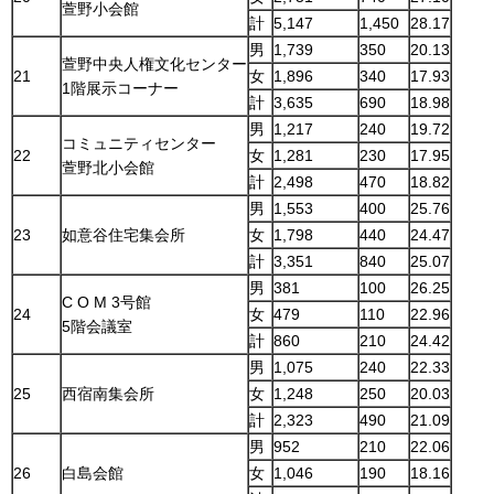
萱野小会館
計
5,147
1,450
28.17
男
1,739
350
20.13
萱野中央人権文化センター
21
女
1,896
340
17.93
1階展示コーナー
計
3,635
690
18.98
男
1,217
240
19.72
コミュニティセンター
22
女
1,281
230
17.95
萱野北小会館
計
2,498
470
18.82
男
1,553
400
25.76
23
如意谷住宅集会所
女
1,798
440
24.47
計
3,351
840
25.07
男
381
100
26.25
C O M 3号館
24
女
479
110
22.96
5階会議室
計
860
210
24.42
男
1,075
240
22.33
25
西宿南集会所
女
1,248
250
20.03
計
2,323
490
21.09
男
952
210
22.06
26
白島会館
女
1,046
190
18.16