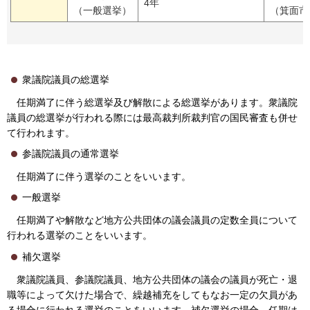
4年
（一般選挙）
（箕面市
衆議院議員の総選挙
任期満了に伴う総選挙及び解散による総選挙があります。衆議院
議員の総選挙が行われる際には最高裁判所裁判官の国民審査も併せ
て行われます。
参議院議員の通常選挙
任期満了に伴う選挙のことをいいます。
一般選挙
任期満了や解散など地方公共団体の議会議員の定数全員について
行われる選挙のことをいいます。
補欠選挙
衆議院議員、参議院議員、地方公共団体の議会の議員が死亡・退
職等によって欠けた場合で、繰越補充をしてもなお一定の欠員があ
る場合に行われる選挙のことをいいます。補欠選挙の場合、任期は