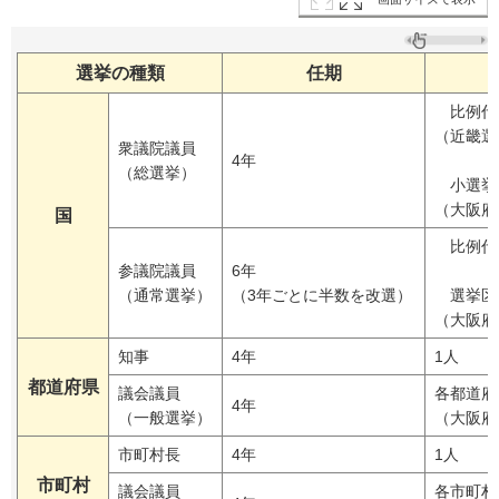
選挙の種類
任期
比例代表
（近畿選
衆議院議員
4年
（総選挙）
小選挙区
（大阪府
国
比例代表
参議院議員
6年
（通常選挙）
（3年ごとに半数を改選）
選挙区 
（大阪府
知事
4年
1人
都道府県
議会議員
各都道府
4年
（一般選挙）
（大阪府
市町村長
4年
1人
市町村
議会議員
各市町村