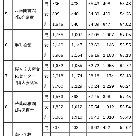
男
736
408
55.43
408
55.43
西南図書館
5
女
809
440
54.39
439
54.26
2階会議室
計
1,545
848
54.89
847
54.82
男
1,765
1,007
57.05
1,007
57.05
6
半町会館
女
2,140
1,147
53.60
1,146
53.55
計
3,905
2,154
55.16
2,153
55.13
男
1,682
1,055
62.72
1,055
62.72
桜ヶ丘人権文
7
化センター
女
2,018
1,174
58.18
1,174
58.18
2階大会議室
計
3,700
2,229
60.24
2,229
60.24
男
1,563
898
57.45
898
57.45
若葉幼稚園
8
女
1,822
1,012
55.54
1,012
55.54
1階保育室
計
3,385
1,910
56.43
1,910
56.43
男
737
432
58.62
432
58.62
南小学校