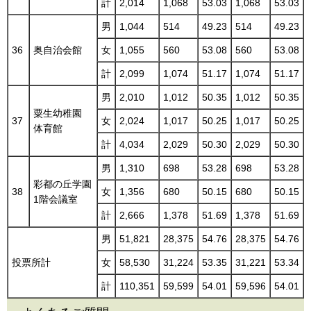
計
2,014
1,068
53.03
1,068
53.03
男
1,044
514
49.23
514
49.23
36
奥自治会館
女
1,055
560
53.08
560
53.08
計
2,099
1,074
51.17
1,074
51.17
男
2,010
1,012
50.35
1,012
50.35
粟生幼稚園
37
女
2,024
1,017
50.25
1,017
50.25
体育館
計
4,034
2,029
50.30
2,029
50.30
男
1,310
698
53.28
698
53.28
彩都の丘学園
38
女
1,356
680
50.15
680
50.15
1階会議室
計
2,666
1,378
51.69
1,378
51.69
男
51,821
28,375
54.76
28,375
54.76
投票所計
女
58,530
31,224
53.35
31,221
53.34
計
110,351
59,599
54.01
59,596
54.01