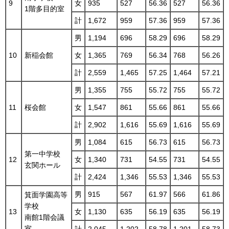
9
女
935
527
56.36
527
56.36
1階多目的室
計
1,672
959
57.36
959
57.36
男
1,194
696
58.29
696
58.29
10
新稲会館
女
1,365
769
56.34
768
56.26
計
2,559
1,465
57.25
1,464
57.21
男
1,355
755
55.72
755
55.72
11
桜会館
女
1,547
861
55.66
861
55.66
計
2,902
1,616
55.69
1,616
55.69
男
1,084
615
56.73
615
56.73
第一中学校
12
女
1,340
731
54.55
731
54.55
玄関ホール
計
2,424
1,346
55.53
1,346
55.53
男
915
567
61.97
566
61.86
箕面学園高等
学校
13
女
1,130
635
56.19
635
56.19
南館1階会議
室