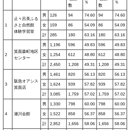
％
％
数
数
男
126
94
74.60
94
74.60
止々呂美ふる
1
さと自然館
女
159
86
54.09
86
54.09
体験学習室
計
285
180
63.16
180
63.16
男
1,196
596
49.83
596
49.83
箕面森町地区
2
女
1,254
612
48.80
612
48.80
センター
計
2,450
1,208
49.31
1,208
49.31
男
1,461
820
56.13
820
56.13
阪急オアシス
3
女
1,624
939
57.82
939
57.82
箕面店
計
3,085
1,759
57.02
1,759
57.02
男
1,330
798
60.00
798
60.00
4
瀬川会館
女
1,522
858
56.37
858
56.37
計
2,852
1,656
58.06
1,656
58.06