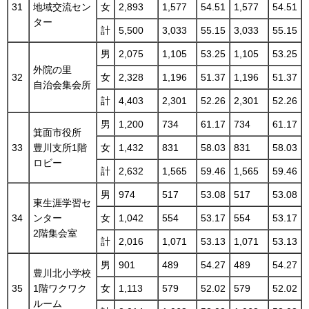
31
地域交流セン
女
2,893
1,577
54.51
1,577
54.51
ター
計
5,500
3,033
55.15
3,033
55.15
男
2,075
1,105
53.25
1,105
53.25
外院の里
32
女
2,328
1,196
51.37
1,196
51.37
自治会集会所
計
4,403
2,301
52.26
2,301
52.26
男
1,200
734
61.17
734
61.17
箕面市役所
33
豊川支所1階
女
1,432
831
58.03
831
58.03
ロビー
計
2,632
1,565
59.46
1,565
59.46
男
974
517
53.08
517
53.08
東生涯学習セ
34
ンター
女
1,042
554
53.17
554
53.17
2階集会室
計
2,016
1,071
53.13
1,071
53.13
男
901
489
54.27
489
54.27
豊川北小学校
35
1階ワクワク
女
1,113
579
52.02
579
52.02
ルーム