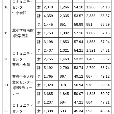
コミュニティ
18
センター
女
2,340
1,266
54.10
1,266
54.10
中小会館
計
4,359
2,335
53.57
2,335
53.57
男
1,445
851
58.89
851
58.89
北小学校南館
19
女
1,753
1,002
57.16
1,002
57.16
1階学習室
計
3,198
1,853
57.94
1,853
57.94
男
2,437
1,321
54.21
1,321
54.21
コミュニティ
20
センター
女
2,755
1,469
53.32
1,469
53.32
萱野小会館
計
5,192
2,790
53.74
2,790
53.74
男
1,765
867
49.12
867
49.12
萱野中央人権
文化センター
21
女
1,920
978
50.94
978
50.94
1階展示コー
ナー
計
3,685
1,845
50.07
1,845
50.07
男
1,237
584
47.21
584
47.21
コミュニティ
22
センター
女
1,308
593
45.34
593
45.34