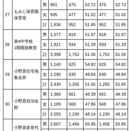
男
901
475
52.72
475
52.72
もみじ保育園
27
女
935
477
51.02
477
51.02
保育室
計
1,836
952
51.85
952
51.85
男
1,577
818
51.87
818
51.87
第4中学校
28
女
1,821
934
51.29
934
51.29
1階開放教室
計
3,398
1,752
51.56
1,752
51.56
男
1,140
625
54.82
625
54.82
小野原住宅地
29
女
1,290
630
48.84
630
48.84
集会所
計
2,430
1,255
51.65
1,255
51.65
男
1,366
661
48.39
661
48.39
小野原自治会
30
女
1,189
569
47.86
569
47.86
館
計
2,555
1,230
48.14
1,230
48.14
男
2,607
1,456
55.85
1,456
55.85
小野原多世代