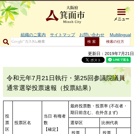
大阪府箕面市 
メニュー
組織のご案内
サイトマップ
お問い合わせ
Multilingual
検索の仕方
更新日：2019年7月21日
令和元年7月21日執行・第25回参議院議員
通常選挙投票速報（投票結果）
最終投票数・投票率 (不在者・
期日前含む、在外含まず)
投
当日 有権者
票
投票区名
数
選挙区
比例代表
区
【確定】
投票
投票