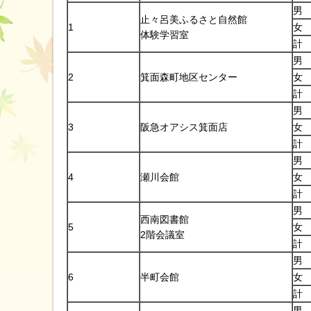
男
止々呂美ふるさと自然館
1
女
体験学習室
計
男
2
箕面森町地区センター
女
計
男
3
阪急オアシス箕面店
女
計
男
4
瀬川会館
女
計
男
西南図書館
5
女
2階会議室
計
男
6
半町会館
女
計
男