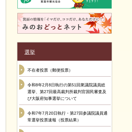
選挙
不在者投票（郵便投票）
令和8年2月8日執行の第51回衆議院議員総
選挙、第27回最高裁判所裁判官国民審査及
び大阪府知事選挙について
令和7年7月20日執行・第27回参議院議員通
常選挙投票速報（投票結果）