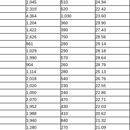
2,045
510
24.94
2,319
520
22.42
4,364
1,030
23.60
1,204
360
29.90
1,422
390
27.43
2,626
750
28.56
961
280
29.14
1,029
290
28.18
1,990
570
28.64
904
260
28.76
1,114
280
25.13
2,018
540
26.76
1,020
230
22.55
1,050
240
22.86
2,070
470
22.71
1,952
430
22.03
1,988
410
20.62
3,940
840
21.32
1,280
270
21.09