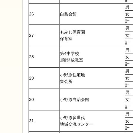
男
26
白島会館
女
計
男
もみじ保育園
27
女
保育室
計
男
第4中学校
28
女
1階開放教室
計
男
小野原住宅地
29
女
集会所
計
男
30
小野原自治会館
女
計
男
小野原多世代
31
女
地域交流センター
計