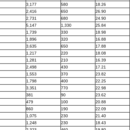
3,177
580
18.26
2,416
650
26.90
2,731
680
24.90
5,147
1,330
25.84
1,739
330
18.98
1,896
320
16.88
3,635
650
17.88
1,217
220
18.08
1,281
210
16.39
2,498
430
17.21
1,553
370
23.82
1,798
400
22.25
3,351
770
22.98
381
90
23.62
479
100
20.88
860
190
22.09
1,075
230
21.40
1,248
230
18.43
2,323
460
19.80