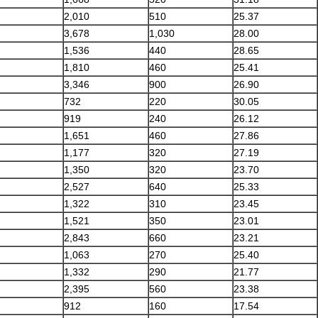
2,010
510
25.37
3,678
1,030
28.00
1,536
440
28.65
1,810
460
25.41
3,346
900
26.90
732
220
30.05
919
240
26.12
1,651
460
27.86
1,177
320
27.19
1,350
320
23.70
2,527
640
25.33
1,322
310
23.45
1,521
350
23.01
2,843
660
23.21
1,063
270
25.40
1,332
290
21.77
2,395
560
23.38
912
160
17.54