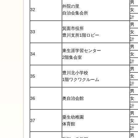
男
外院の里
32
女
自治会集会所
計
男
箕面市役所
33
女
豊川支所1階ロビー
計
男
東生涯学習センター
34
女
2階集会室
計
男
豊川北小学校
35
女
1階ワクワクルーム
計
男
36
奥自治会館
女
計
男
粟生幼稚園
37
女
体育館
計
男