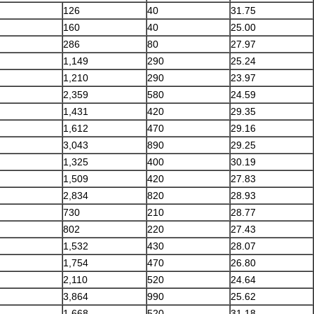
126
40
31.75
160
40
25.00
286
80
27.97
1,149
290
25.24
1,210
290
23.97
2,359
580
24.59
1,431
420
29.35
1,612
470
29.16
3,043
890
29.25
1,325
400
30.19
1,509
420
27.83
2,834
820
28.93
730
210
28.77
802
220
27.43
1,532
430
28.07
1,754
470
26.80
2,110
520
24.64
3,864
990
25.62
1,668
520
31.18