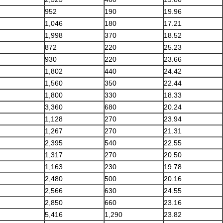
952
190
19.96
1,046
180
17.21
1,998
370
18.52
872
220
25.23
930
220
23.66
1,802
440
24.42
1,560
350
22.44
1,800
330
18.33
3,360
680
20.24
1,128
270
23.94
1,267
270
21.31
2,395
540
22.55
1,317
270
20.50
1,163
230
19.78
2,480
500
20.16
2,566
630
24.55
2,850
660
23.16
5,416
1,290
23.82