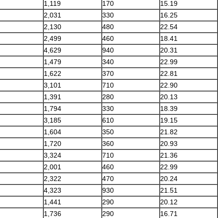
1,119
170
15.19
2,031
330
16.25
2,130
480
22.54
2,499
460
18.41
4,629
940
20.31
1,479
340
22.99
1,622
370
22.81
3,101
710
22.90
1,391
280
20.13
1,794
330
18.39
3,185
610
19.15
1,604
350
21.82
1,720
360
20.93
3,324
710
21.36
2,001
460
22.99
2,322
470
20.24
4,323
930
21.51
1,441
290
20.12
1,736
290
16.71