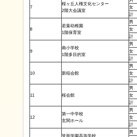
桜ヶ丘人権文化センター
7
女
2階大会議室
計
男
若葉幼稚園
8
女
1階保育室
計
男
南小学校
9
女
1階多目的室
計
男
10
新稲会館
女
計
男
11
桜会館
女
計
男
第一中学校
12
女
玄関ホール
計
男
箕面学園高等学校