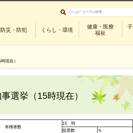
大阪府箕面市 Minoh City
健康・医療
子
防災・防犯
くらし・環境
福祉
5時現在）
知事選挙（15時現在）
15 時
日 有権者数
投票数
％