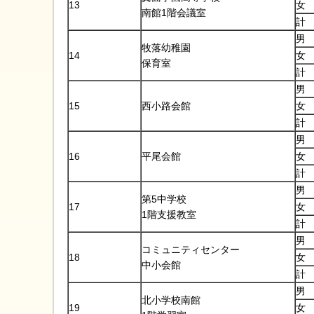
13
女
南館1階会議室
計
男
牧落幼稚園
14
女
保育室
計
男
15
西小路会館
女
計
男
16
平尾会館
女
計
男
第5中学校
17
女
1階支援教室
計
男
コミュニティセンター
18
女
中小会館
計
男
北小学校南館
19
女