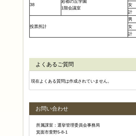
彩都の丘学園
38
女
1階会議室
計
男
投票所計
女
計
よくあるご質問
現在よくある質問は作成されていません。
お問い合わせ
所属課室：選挙管理委員会事務局
箕面市萱野5-8-1