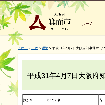
ホーム
箕面市
>
市政
>
選挙
> 平成31年4月7日大阪府知事選挙（1
平成31年4月7日大阪府
投票区
投票区名
当