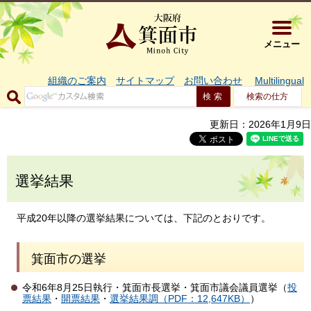
大阪府箕面市 
メニュー
組織のご案内
サイトマップ
お問い合わせ
Multilingual
検索の仕方
更新日：2026年1月9日
選挙結果
平成20年以降の選挙結果については、下記のとおりです。
箕面市の選挙
令和6年8月25日執行・箕面市長選挙・箕面市議会議員選挙（
投
票結果
・
開票結果
・
選挙結果調（PDF：12,647KB）
）