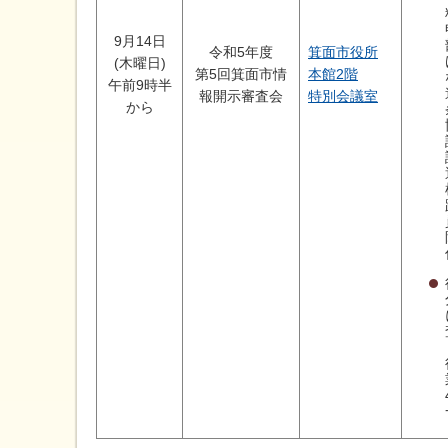
9月14日
令和5年度
箕面市役所
(木曜日)
第5回箕面市情
本館2階
午前9時半
報開示審査会
特別会議室
から