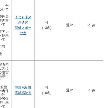
 合
ついて
管理者
子ども未来
業内容
創造局
可
いて
通常
不要
保健スポー
(13名)
者アン
ツ室
ト結果
いて
応答
他
密着型
ビスに
る運営
会議に
て
期箕面
健康福祉部
可
通常
不要
齢者保
高齢福祉室
(10名)
祉計
介護保
業計画
いて