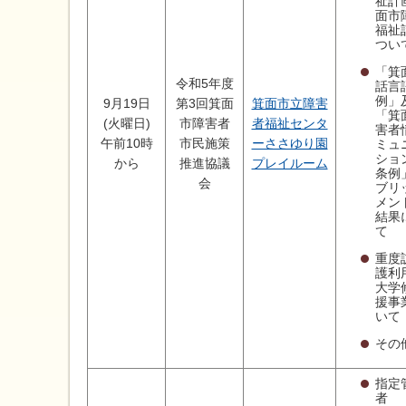
祉計
面市
福祉
つい
「箕
令和5年度
話言
例」
9月19日
第3回箕面
箕面市立障害
「箕
(火曜日)
市障害者
者福祉センタ
害者
午前10時
市民施策
ーささゆり園
ミュ
ショ
から
推進協議
プレイルーム
条例
会
ブリ
メン
結果
て
重度
護利
大学
援事
いて
その
指定
者