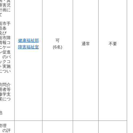
画・箕
障害児
計画に
て
面市手
語条
及び
面市障
健康福祉部
可
情報コ
通常
不要
障害福祉室
(6名)
ニケー
ン促進
」のパ
ックコ
ト実施
につい
訪問介
用者等
修学支
業につ
他
管理
 の評