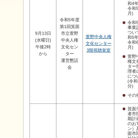
和4
令和
月)
令和5年度
令和
第1回箕面
事業
つい
9月13日
市立萱野
萱野中央人権
和5
(水曜日)
中央人権
令和
文化センター
午後2時
文化セン
月)
3階視聴覚室
から
ター
萱野
運営懇話
権文
ター
会
理者
につ
(令
分)
その
箕面
者市
期計
のお‘
ン）
面市