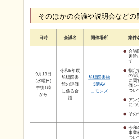
そのほかの会議や説明会などの
日時
会議名
開催場所
案件
合議
趣旨
て
指定
令和5年度
9月13日
の管
船場図書
船場図書館
に関
(水曜日)
館の評価
3階AV
価シ
午後1時
つい
に係る合
コモンズ
から
議
アン
につ
その
令和
事業
つい