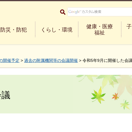
大阪府箕面市 Minoh City
健康・医療
子
防災・防犯
くらし・環境
福祉
の開催予定
>
過去の附属機関等の会議開催
> 令和5年9月に開催した会
会議