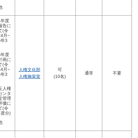
他
4年度
報告に
て(令
4月~
5年3
5年度
計画に
て(令
4月~
人権文化部
可
通常
不要
6年3
人権施策室
(10名)
丘人権
センタ
定管理
評価に
て(令
年度分)
他