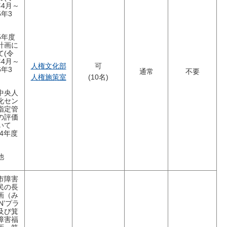
年4月～
5年3
5年度
計画に
て(令
年4月～
人権文化部
可
6年3
通常
不要
人権施策室
(10名)
中央人
化セン
指定管
の評価
いて
和4年度
他
市障害
民の長
画（み
N’プラ
及び箕
障害福