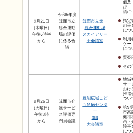
価及
び
議に
令和5年度
指定
9月21日
箕面市立
箕面市立第一
の事
(木曜日)
総合運動
総合運動場
につ
午後6時半
場の評価
スカイアリー
利用
から
に係る合
ナ会議室
ケー
議
につ
質疑
その
地域
サー
おけ
推進
豊能広域こど
つい
9月26日
箕面市介
も急病センタ
第9
(火曜日)
護サービ
ー
市高
午後3時
ス評価専
健福
3階
から
門員会議
画・
大会議室
険事
につ