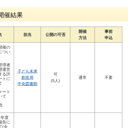
開催結果
開催
事前
名
担当
公開の可否
方法
申込
開催の
につい
管理者
理運営
子ども未来
する評
可
創造局
通常
不要
ートに
(5人)
て
中央図書館
ケート
いて
他
4年度
報告に
て(令