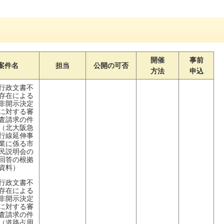
開催
事前
案件名
担当
公開の可否
方法
申込
行政文書不
存在による
非開示決定
に対する審
査請求の件
（北大阪急
行線延伸事
業に係る市
民説明会の
回答の根拠
資料）
行政文書不
存在による
非開示決定
に対する審
査請求の件
（道路占用