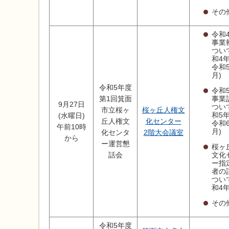
その
令和
事業
つい
和4年
令和
月)
令和5年度
令和
事業
第1回箕面
9月27日
つい
市立桜ヶ
桜ヶ丘人権文
和5年
(水曜日)
丘人権文
化センター
令和
午前10時
月)
化センタ
2階大会議室
から
ー運営懇
桜ヶ
文化
話会
ー指
者の
つい
和4
その
令和5年度