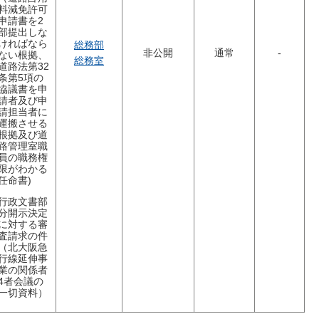
料減免許可
申請書を2
部提出しな
ければなら
総務部
非公開
通常
-
ない根拠、
総務室
道路法第32
条第5項の
協議書を申
請者及び申
請担当者に
運搬させる
根拠及び道
路管理室職
員の職務権
限がわかる
任命書)
行政文書部
分開示決定
に対する審
査請求の件
（北大阪急
行線延伸事
業の関係者
4者会議の
一切資料）