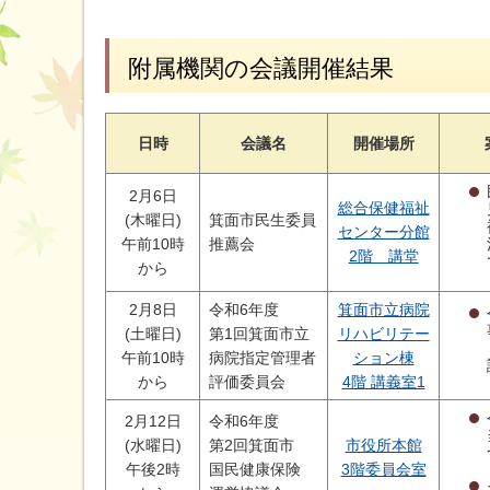
附属機関の会議開催結果
日時
会議名
開催場所
2月6日
総合保健福祉
(木曜日)
箕面市民生委員
センター分館
午前10時
推薦会
2階 講堂
から
2月8日
令和6年度
箕面市立病院
(土曜日)
第1回箕面市立
リハビリテー
午前10時
病院指定管理者
ション棟
から
評価委員会
4階 講義室1
2月12日
令和6年度
(水曜日)
第2回箕面市
市役所本館
午後2時
国民健康保険
3階委員会室