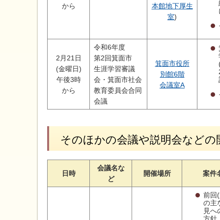
から
本館地下厚生
室
)
令和6年度
2月21日
第2回箕面市
箕面市役所
(金曜日)
生涯学習審議
別館6階
午後3時
会・箕面市社会
会議室A
から
教育委員会合同
会議
そのほかの会議や説明会などの
会議名な
日時
開催場所
案件
ど
前回(
の主
見へ
方針