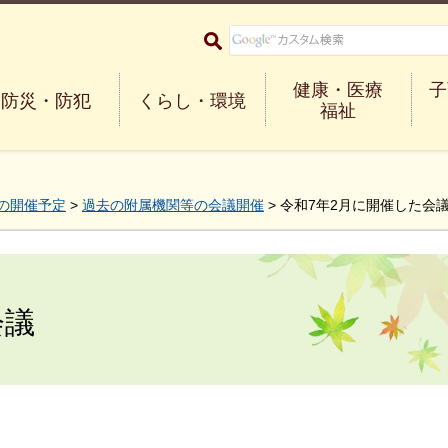
大阪府箕面市 Minoh City
健康・医療
子
防災・防犯
くらし・環境
福祉
の開催予定
>
過去の附属機関等の会議開催
> 令和7年2月に開催した会
会議