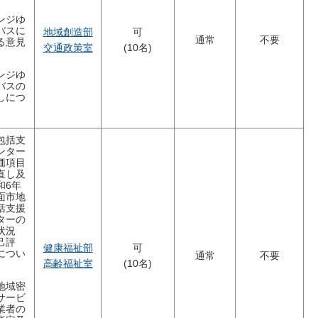
ンジゆ
バスに
地域創造部
可
通常
不要
る意見
交通政策室
(10名)
ンジゆ
バスの
しにつ
包括支
ンター
価項目
直し及
和6年
面市地
括支援
ターの
状況
己評
健康福祉部
可
につい
通常
不要
高齢福祉室
(10名)
地域密
サービ
業者の