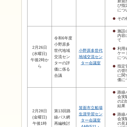
新規
び指
につ
その
施設
内容
令和6年度
て
小野原多
2月26日
利用
世代地域
小野原多世代
ケー
(水曜日)
交流セン
地域交流セン
につ
午後2時か
ターの評
ター会議室
指定
ら
価に係る
の管
に関
合議
価に
路線
会実
の2
結果
箕面市立船場
2月28日
第13回路
生涯学習セン
路線
(金曜日)
線バス網
会実
ター会議室
の見
午後1時
再編検討
4AB(511・