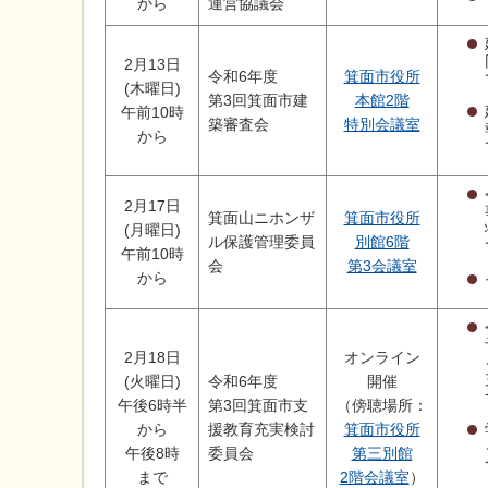
から
運営協議会
2月13日
令和6年度
箕面市役所
(木曜日)
第3回箕面市建
本館2階
午前10時
築審査会
特別会議室
から
2月17日
箕面山ニホンザ
箕面市役所
(月曜日)
ル保護管理委員
別館6階
午前10時
会
第3会議室
から
2月18日
オンライン
(火曜日)
令和6年度
開催
午後6時半
第3回箕面市支
（傍聴場所：
から
援教育充実検討
箕面市役所
午後8時
委員会
第三別館
まで
2階会議室
）