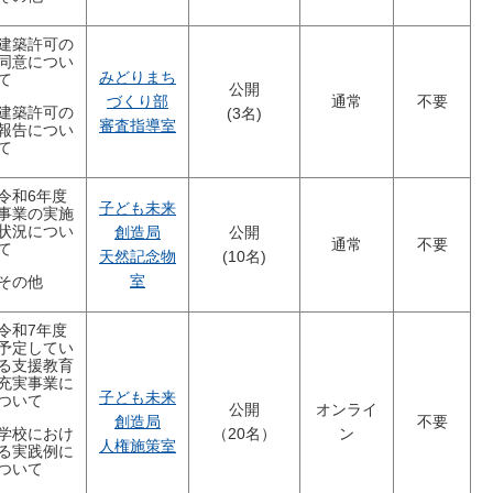
建築許可の
同意につい
みどりまち
て
公開
づくり部
通常
不要
建築許可の
(3名)
審査指導室
報告につい
て
令和6年度
子ども未来
事業の実施
状況につい
創造局
公開
通常
不要
て
天然記念物
(10名)
室
その他
令和7年度
予定してい
る支援教育
充実事業に
子ども未来
ついて
公開
オンライ
創造局
不要
学校におけ
（20名）
ン
人権施策室
る実践例に
ついて