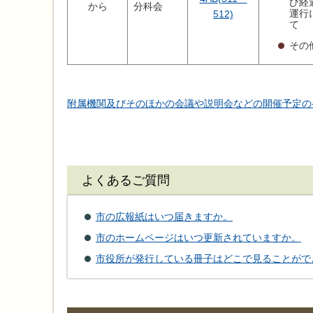
び経
から
分科会
運行
512)
て
その
附属機関及びそのほかの会議や説明会などの開催予定の
よくあるご質問
市の広報紙はいつ届きますか。
市のホームページはいつ更新されていますか。
市役所が発行している冊子はどこで見ることがで