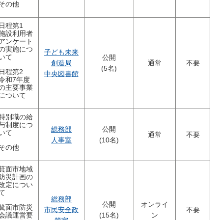
その他
日程第1
施設利用者
アンケート
の実施につ
子ども未来
いて
公開
創造局
通常
不要
(5名)
日程第2
中央図書館
令和7年度
の主要事業
について
特別職の給
与制度につ
総務部
公開
いて
通常
不要
人事室
(10名)
その他
箕面市地域
防災計画の
改定につい
て
総務部
公開
オンライ
箕面市防災
市民安全政
不要
会議運営要
(15名)
ン