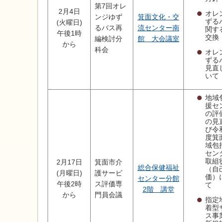
第7回オレ
2月4日
オレ
ンジゆず
箕面文化・交
ずる
(火曜日)
るバス再
流センター南
関す
午後1時
交換
編検討分
館 大会議室
から
科会
オレ
ずる
見直
いて
地域
援セ
の評
の見
び令
度箕
域包
セン
取組
2月17日
箕面市介
総合保健福祉
（自
(月曜日)
護サービ
価）
センター分館
午後2時
ス評価専
て
2階 講堂
から
門員会議
指定
着型
ス事