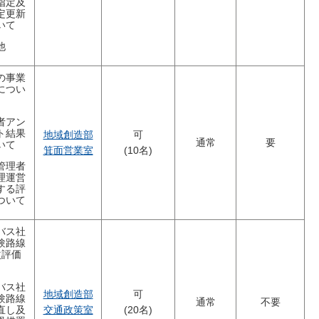
指定及
定更新
いて
他
の事業
につい
者アン
ト結果
地域創造部
可
通常
要
いて
箕面営業室
(10名)
管理者
理運営
する評
ついて
バス社
験路線
次評価
バス社
地域創造部
可
験路線
通常
不要
直し及
交通政策室
(20名)