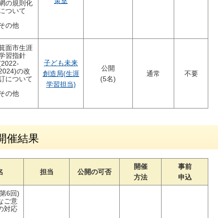
策室
網の規則化
について
その他
箕面市生涯
学習指針
子ども未来
(2022-
公開
2024)の改
創造局(生涯
通常
不要
訂について
(5名)
学習担当)
その他
開催結果
開催
事前
名
担当
公開の可否
方法
申込
第6回)
なご意
の対応