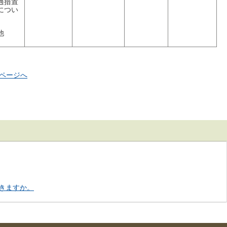
過措置
につい
他
ページへ
きますか。