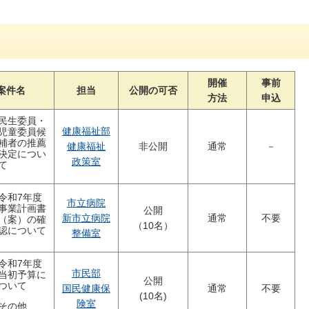
開催
事前
案件名
担当
公開の可否
方法
申込
民生委員・
健康福祉部
児童委員候
補者の推薦
健康福祉
非公開
通常
－
決定につい
政策室
て
令和7年度
市立病院
事業計画書
公開
新市立病院
通常
不要
（案）の確
（10名）
認について
整備室
令和7年度
市民部
当初予算に
公開
ついて
国民健康保
通常
不要
(10名)
険室
その他