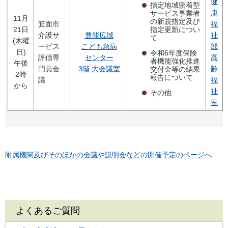
健
指定地域密着型
康
サービス事業者
11月
の新規指定及び
箕面市
福
指定更新につい
21日
介護サ
豊能広域
祉
て
(木曜
ービス
こども急病
部
日)
令和6年度保険
評価専
センター
高
者機能強化推進
午後
門員会
3階 大会議室
齢
交付金等の結果
2時
報告について
議
福
から
祉
その他
室
附属機関及びそのほかの会議や説明会などの開催予定のページへ
よくあるご質問