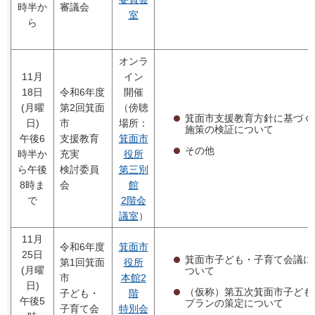
時半か
審議会
室
ら
オンラ
11月
イン
18日
令和6年度
開催
(月曜
第2回箕面
（傍聴
箕面市支援教育方針に基づく
日)
市
場所：
施策の検証について
午後6
支援教育
箕面市
その他
時半か
充実
役所
ら午後
検討委員
第三別
8時ま
会
館
で
2階会
議室
）
11月
令和6年度
箕面市
25日
箕面市子ども・子育て会議に
第1回箕面
役所
(月曜
ついて
市
本館2
日)
（仮称）第五次箕面市子ども
子ども・
階
午後5
プランの策定について
子育て会
特別会