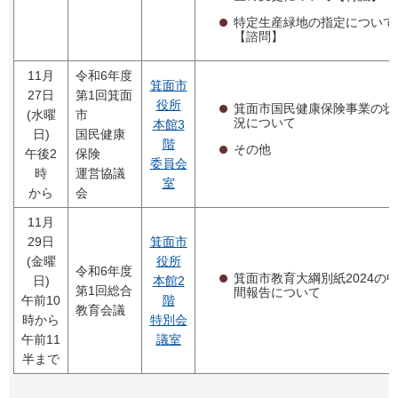
特定生産緑地の指定について
【諮問】
11月
令和6年度
箕面市
27日
第1回箕面
役所
箕面市国民健康保険事業の状
(水曜
市
況について
本館3
日)
国民健康
階
その他
午後2
保険
委員会
時
運営協議
室
から
会
11月
29日
箕面市
(金曜
役所
令和6年度
箕面市教育大綱別紙2024の
日)
本館2
第1回総合
間報告について
午前10
階
教育会議
時から
特別会
午前11
議室
半まで