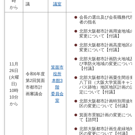
時
議
議室
から
会長の選出及び会長職務代理
者の指名
北部大阪都市計画用途地域の
変更について【付議】
北部大阪都市計画高度地区の
変更について【付議】
北部大阪都市計画防火地域及
び準防火地域の変更について
11月
箕面市
【付議】
26日
令和6年度
役所
(火曜
北部大阪都市計画粟生間谷東
第2回箕面
本館3
八丁目（大阪大学箕面キャン
日)
パス跡地）地区地区計画の決
市都市計
階
10時
定について【付議】
画審議会
委員会
10分
室
北部大阪都市計画特別用途地
から
区の変更について【付議】
箕面市景観計画の変更につい
て【諮問】
北部大阪都市計画生産緑地地
区の変更について【付議】