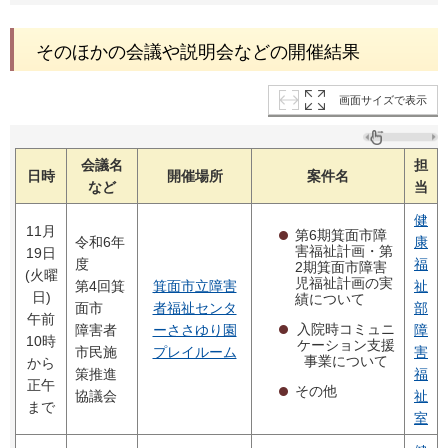
そのほかの会議や説明会などの開催結果
画面サイズで表示
会議名
担
日時
開催場所
案件名
など
当
健
11月
第6期箕面市障
令和6年
康
害福祉計画・第
19日
度
福
2期箕面市障害
(火曜
児福祉計画の実
第4回箕
箕面市立障害
祉
日)
績について
面市
者福祉センタ
部
午前
入院時コミュニ
障害者
ーささゆり園
障
10時
ケーション支援
市民施
プレイルーム
害
事業について
から
策推進
福
正午
その他
協議会
祉
まで
室