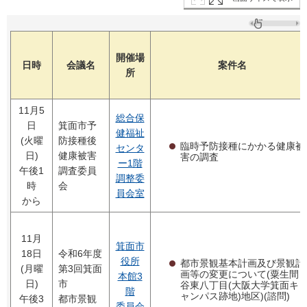
開催場
日時
会議名
案件名
所
11月5
総合保
日
箕面市予
健福祉
(火曜
防接種後
臨時予防接種にかかる健康被
センタ
日)
健康被害
害の調査
ー1階
午後1
調査委員
調整委
時
会
員会室
から
11月
箕面市
18日
令和6年度
役所
都市景観基本計画及び景観計
(月曜
第3回箕面
画等の変更について(粟生間
本館3
日)
市
谷東八丁目(大阪大学箕面キ
階
ャンパス跡地)地区)(諮問)
午後3
都市景観
委員会