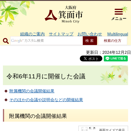
大阪府箕面市 
メニュー
組織のご案内
サイトマップ
お問い合わせ
Multilingual
検索の仕方
更新日：2024年12月2日
令和6年11月に開催した会議
附属機関の会議開催結果
そのほかの会議や説明会などの開催結果
附属機関の会議開催結果
画面サイズで表示