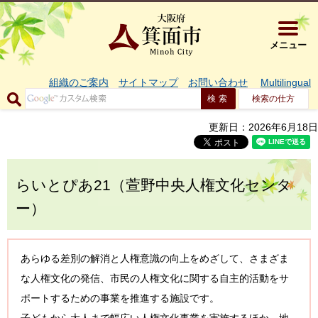
大阪府箕面市 
メニュー
組織のご案内
サイトマップ
お問い合わせ
Multilingual
検索の仕方
更新日：2026年6月18日
らいとぴあ21（萱野中央人権文化センタ
ー）
あらゆる差別の解消と人権意識の向上をめざして、さまざま
な人権文化の発信、市民の人権文化に関する自主的活動をサ
ポートするための事業を推進する施設です。