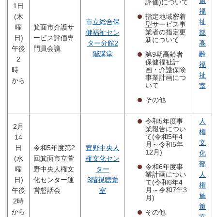
康
評価)について
1日
福
指定地域密着
(木
市立総合保
祉
型サービス事
曜
箕面市介護サ
業者の指定更
健福祉セン
部
日)
ービス評価専
新について
ター分館2
高
午後
門員会議
階講堂
齢
第9期高齢者
2
保健福祉計
福
画・介護保険
時
祉
事業計画につ
から
いて
室
その他
令和5年度事
人
2月
業報告につい
権
て(令和5年4
14
文
月～令和5年
日
令和5年度第2
萱野中央人
12月)
化
(水
回箕面市立萱
権文化セン
部
令和6年度事
曜
野中央人権文
ター
業計画につい
人
日)
化センター運
3階視聴覚
て(令和6年4
権
月～令和7年3
午後
営懇話会
室
施
月)
2時
策
から
その他