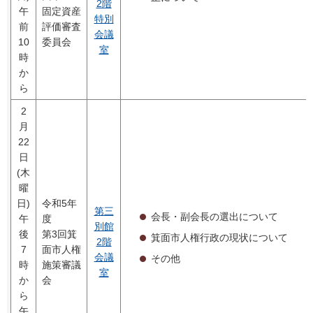
2階
午
固定資産
特別
前
評価審査
会議
10
委員会
室
時
か
ら
2
月
22
日
(木
曜
日)
令和5年
第三
会長・副会長の選出について
午
度
別館
後
第3回箕
箕面市人権行政の現状について
2階
7
面市人権
会議
その他
時
施策審議
室
か
会
ら
午