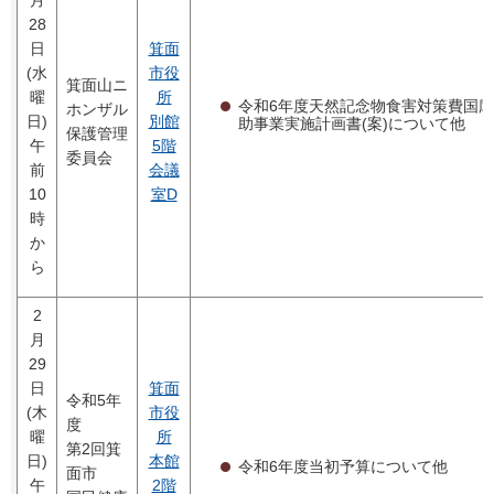
28
日
箕面
(水
市役
箕面山ニ
曜
所
令和6年度天然記念物食害対策費国
ホンザル
日)
別館
助事業実施計画書(案)について他
保護管理
午
5階
委員会
前
会議
10
室D
時
か
ら
2
月
29
日
箕面
令和5年
(木
市役
度
曜
所
第2回箕
日)
本館
令和6年度当初予算について他
面市
午
2階