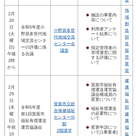
室
地
2月
施設の事業内
域
容について
20
創
日
令和5年度小
利用者アンケ
小野原多世
造
ート結果につ
(火
野原多世代地
代地域交流
部
いて
曜
域交流センタ
センター会
箕
日)
ーの評価に係
指定管理者の
議室
面
管理運営に関
午後
る合議
営
する評価につ
2時
いて
業
から
室
健
箕面市福祉有
2月
康
償運送運営協
29
福
議会構成員の
変更について
日
祉
箕面市立総
(木
令和5年度
部
福祉有償運送
合保健福祉
の必要性につ
曜
第1回箕面市
健
センター分
いて
日)
福祉有償運送
康
館
変更申請につ
午前
運営協議会
福
2階講堂
いて(1事業者)
10
祉