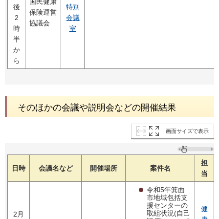
国民健康
後
特別
保険運営
2
会議
協議会
時
室
半
か
ら
そのほかの会議や説明会などの開催結果
画面サイズで表示
担
日時
会議名など
開催場所
案件名
当
令和5年箕面
市地域包括支
援センターの
健
取組状況(自己
2月