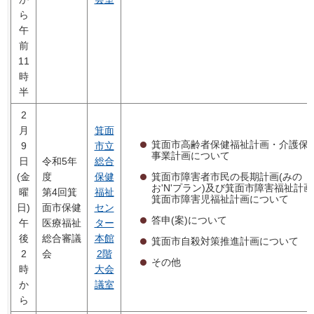
ら
午
前
11
時
半
2
月
箕面
箕面市高齢者保健福祉計画・介護保
9
市立
事業計画について
日
令和5年
総合
箕面市障害者市民の長期計画(みの
(金
度
保健
お'N'プラン)及び箕面市障害福祉計
曜
第4回箕
福祉
箕面市障害児福祉計画について
日)
面市保健
セン
答申(案)について
午
医療福祉
ター
後
総合審議
本館
箕面市自殺対策推進計画について
2
会
2階
その他
時
大会
か
議室
ら