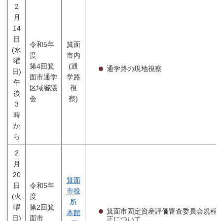
2
月
14
日
令和5年
箕面
(水
度
市内
曜
第4回箕
(通
通学路の現地視察
日)
面市通学
学路
午
区域審議
視
後
会
察)
3
時
か
ら
2
月
20
箕面
日
令和5年
市役
(火
度
所
曜
第2回箕
箕面市固定資産評価審査委員会規程
本館
日)
面市
正について