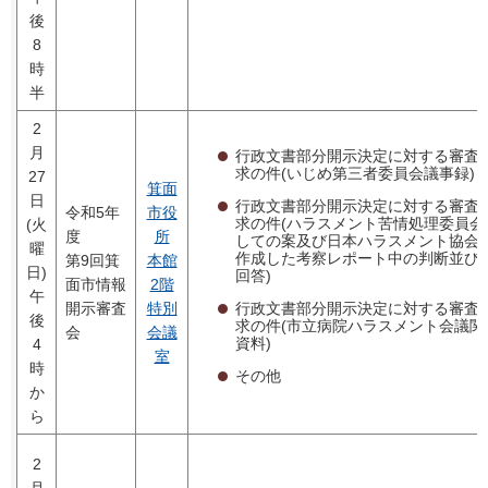
後
8
時
半
2
月
行政文書部分開示決定に対する審査
求の件(いじめ第三者委員会議事録)
27
箕面
日
行政文書部分開示決定に対する審査
令和5年
市役
求の件(ハラスメント苦情処理委員会
(火
度
所
しての案及び日本ハラスメント協会
曜
作成した考察レポート中の判断並び
第9回箕
本館
日)
回答)
面市情報
2階
午
行政文書部分開示決定に対する審査
開示審査
特別
後
求の件(市立病院ハラスメント会議関
会
会議
資料)
4
室
時
その他
か
ら
2
月