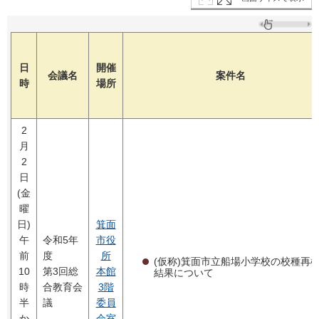
日
開催
会議名
案件名
時
場所
2
月
2
日
(金
曜
日)
箕面
午
令和5年
市役
前
度
所
(仮称)箕面市立船場小学校の校種再
10
第3回総
本館
結果について
時
合教育会
3階
半
議
委員
か
会室